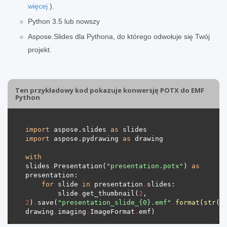
więcej
).
Python 3.5 lub nowszy
Aspose.Slides dla Pythona, do którego odwołuje się Twój
projekt.
Ten przykładowy kod pokazuje konwersję POTX do EMF
Python
import
 aspose.slides 
as
import
 aspose.pydrawing 
as
with
slides
.
Presentation(
"presentation.potx"
) 
as
for
 slide 
in
 presentation
.
        slide
.
get_thumbnail(
2
, 
2
)
.
save(
"presentation_slide_
{0}
.emf"
.
format
(
str
(s
drawing
.
imaging
.
ImageFormat
.