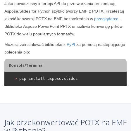
Jako nowoczesny interfejs API do przetwarzania prezentacji,
Aspose.Slides for Python szybko tworzy EMF z POTX. Przetestuj
jakość konwersji POTX na EMF bezpośrednio w
przeglądarce
.
Biblioteka Aspose PowerPoint PPTX umożliwia konwersję plików
POTX do wielu popularnych formatów.
Możesz zainstalować bibliotekę z
PyPI
za pomocą następującego
polecenia pip:
Konsola/Terminal
>
 pip install aspose.slides
Jak przekonwertować POTX na EMF
w Pythonie?