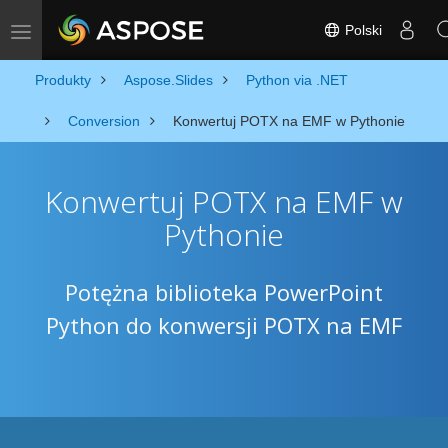
Polski
Toggle navigation
Produkty
Aspose.Slides
Python via .NET
Conversion
Konwertuj POTX na EMF w Pythonie
Konwertuj POTX na EMF w
Pythonie
Potężna biblioteka PowerPoint
Python do konwersji POTX na EMF