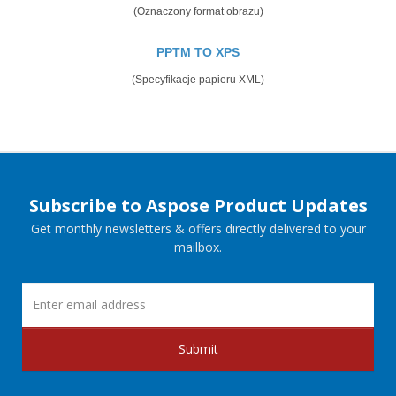
(Oznaczony format obrazu)
PPTM TO XPS
(Specyfikacje papieru XML)
Subscribe to Aspose Product Updates
Get monthly newsletters & offers directly delivered to your
mailbox.
Submit