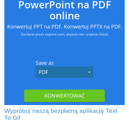
Wypróbuj naszą bezpłatną aplikację Text
To Gif