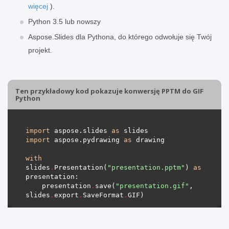
więcej
).
Python 3.5 lub nowszy
Aspose.Slides dla Pythona, do którego odwołuje się Twój
projekt.
Ten przykładowy kod pokazuje konwersję PPTM do GIF
Python
import
 aspose.slides 
as
import
 aspose.pydrawing 
as
with
slides
.
Presentation(
"presentation.pptm"
) 
as
    presentation
.
save(
"presentation.gif"
, 
slides
.
export
.
SaveFormat
.