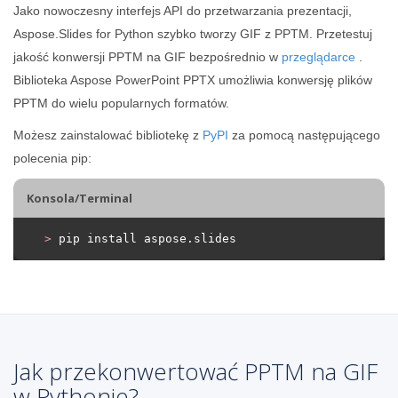
Jako nowoczesny interfejs API do przetwarzania prezentacji,
Aspose.Slides for Python szybko tworzy GIF z PPTM. Przetestuj
jakość konwersji PPTM na GIF bezpośrednio w
przeglądarce
.
Biblioteka Aspose PowerPoint PPTX umożliwia konwersję plików
PPTM do wielu popularnych formatów.
Możesz zainstalować bibliotekę z
PyPI
za pomocą następującego
polecenia pip:
Konsola/Terminal
>
 pip install aspose.slides
Jak przekonwertować PPTM na GIF
w Pythonie?