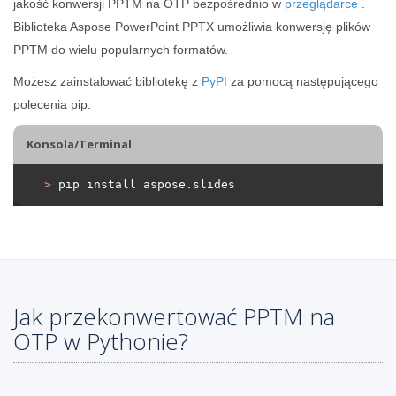
jakość konwersji PPTM na OTP bezpośrednio w
przeglądarce
.
Biblioteka Aspose PowerPoint PPTX umożliwia konwersję plików
PPTM do wielu popularnych formatów.
Możesz zainstalować bibliotekę z
PyPI
za pomocą następującego
polecenia pip:
Konsola/Terminal
>
 pip install aspose.slides
Jak przekonwertować PPTM na
OTP w Pythonie?