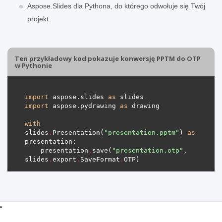
Aspose.Slides dla Pythona, do którego odwołuje się Twój
projekt.
Ten przykładowy kod pokazuje konwersję PPTM do OTP
w Pythonie
import
 aspose.slides 
as
import
 aspose.pydrawing 
as
with
slides
.
Presentation(
"presentation.pptm"
) 
as
    presentation
.
save(
"presentation.otp"
, 
slides
.
export
.
SaveFormat
.