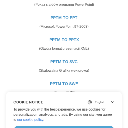
(Pokaz slajdów programu PowerPoint)
PPTM TO PPT
(Microsoft PowerPoint 97-2003)
PPTM TO PPTX
(Otwórz format prezentacji XML)
PPTM TO SVG
(Skalowalna Grafika wektorowa)
PPTM TO SWF
(Format SWF)
COOKIE NOTICE
PPTM TO TIFF
To provide you with the best experience, we use cookies for
(Oznaczony format obrazu)
personalization, analytics, and ads. By using our site, you agree
to
our cookie policy
.
PPTM TO XPS