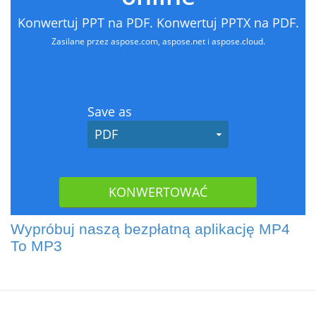
Wypróbuj naszą bezpłatną aplikację MP4
To MP3