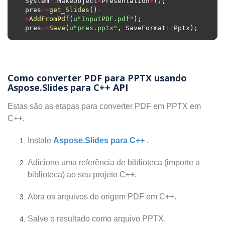
System
::
MakeObject
<
Presentation
>
pres
->
get_Slides
()
-
>
AddFromPdf
(
u
"InputPDF.pdf"
pres
->
Save
(
u
"pres.pptx"
, SaveFormat
::
Como converter PDF para PPTX usando
Aspose.Slides para C++ API
Estas são as etapas para converter PDF em PPTX em
C++.
Instale
Aspose.Slides para C++
.
Adicione uma referência de biblioteca (importe a
biblioteca) ao seu projeto C++.
Abra os arquivos de origem PDF em C++.
Salve o resultado como arquivo PPTX.