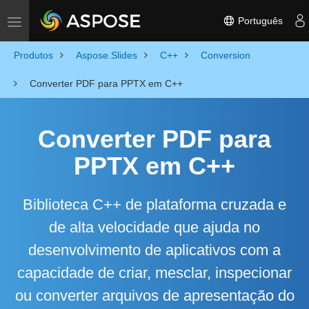
Português
Toggle navigation
Produtos
Aspose.Slides
C++
Conversion
Converter PDF para PPTX em C++
Converter PDF para
PPTX em C++
Biblioteca C++ de plataforma cruzada e
de alta velocidade que ajuda no
desenvolvimento de aplicativos com a
capacidade de criar, mesclar, inspecionar
ou converter arquivos de apresentação do