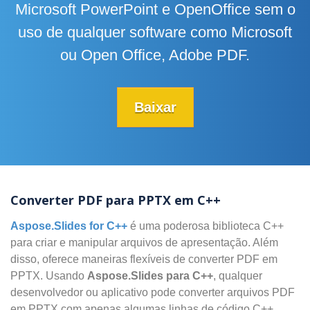
Microsoft PowerPoint e OpenOffice sem o
uso de qualquer software como Microsoft
ou Open Office, Adobe PDF.
Baixar
Converter PDF para PPTX em C++
Aspose.Slides for C++
é uma poderosa biblioteca C++
para criar e manipular arquivos de apresentação. Além
disso, oferece maneiras flexíveis de converter PDF em
PPTX. Usando
Aspose.Slides para C++
, qualquer
desenvolvedor ou aplicativo pode converter arquivos PDF
em PPTX com apenas algumas linhas de código C++.