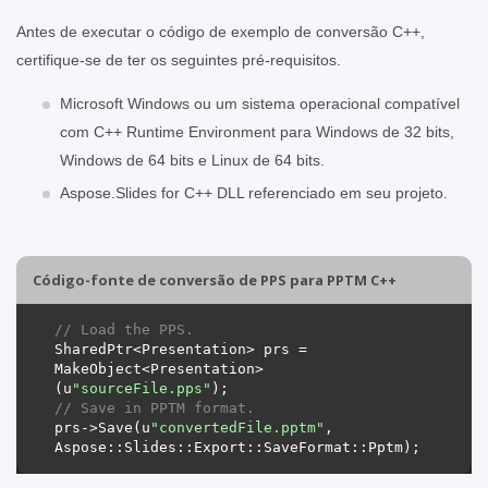
Antes de executar o código de exemplo de conversão C++,
certifique-se de ter os seguintes pré-requisitos.
Microsoft Windows ou um sistema operacional compatível
com C++ Runtime Environment para Windows de 32 bits,
Windows de 64 bits e Linux de 64 bits.
Aspose.Slides for C++ DLL referenciado em seu projeto.
Código-fonte de conversão de PPS para PPTM C++
// Load the PPS.
SharedPtr<Presentation> prs = 
MakeObject<Presentation>
(u
"sourceFile.pps"
// Save in PPTM format.
prs->Save(u
"convertedFile.pptm"
, 