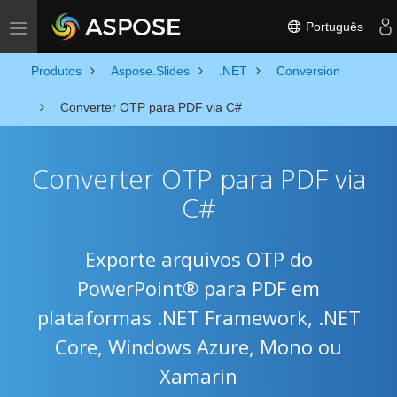
Português
Toggle navigation
Produtos
Aspose.Slides
.NET
Conversion
Converter OTP para PDF via C#
Converter OTP para PDF via
C#
Exporte arquivos OTP do
PowerPoint® para PDF em
plataformas .NET Framework, .NET
Core, Windows Azure, Mono ou
Xamarin