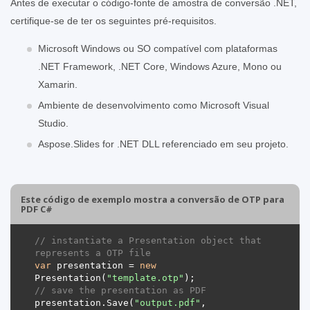
Antes de executar o código-fonte de amostra de conversão .NET,
certifique-se de ter os seguintes pré-requisitos.
Microsoft Windows ou SO compatível com plataformas
.NET Framework, .NET Core, Windows Azure, Mono ou
Xamarin.
Ambiente de desenvolvimento como Microsoft Visual
Studio.
Aspose.Slides for .NET DLL referenciado em seu projeto.
Este código de exemplo mostra a conversão de OTP para
PDF C#
// instantiate a Presentation object that 
represents a OTP file
var
 presentation = 
new
Presentation(
"template.otp"
// save the presentation as PDF
presentation.Save(
"output.pdf"
, 