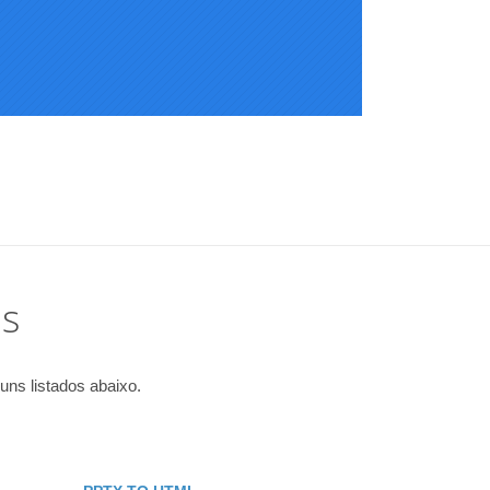
is
ns listados abaixo.