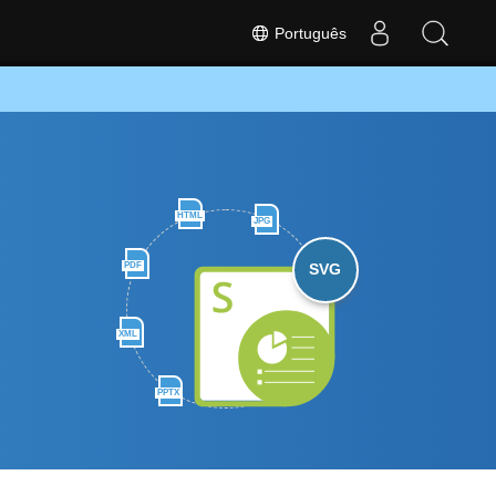
Português
HTML
JPG
PDF
SVG
XML
PPTX