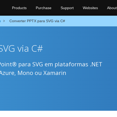
Products
Purchase
Support
Websites
About
n
Converter PPTX para SVG via C#
SVG via C#
Point® para SVG em plataformas .NET
 Azure, Mono ou Xamarin