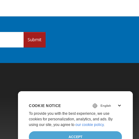
Submit
COOKIE NOTICE
Pricing
To provide you with the best experience, we use
cookies for personalization, analytics, and ads. By
Paid Support
using our site, you agree to
our cookie policy
.
About
ACCEPT