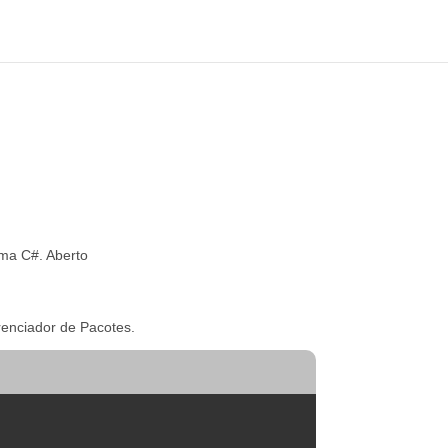
rma C#. Aberto
renciador de Pacotes.