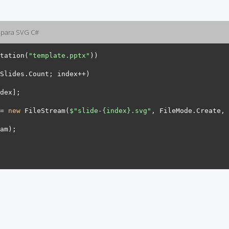
 para SVG C#
tation(
"template.pptx"
= 
new
 FileStream(
$"slide-
{index}
.svg"