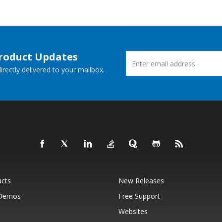
Product Updates
rectly delivered to your mailbox.
ucts
New Releases
 Demos
Free Support
Websites