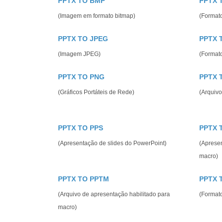
PPTX TO BMP
PPTX 
(Imagem em formato bitmap)
(Format
PPTX TO JPEG
PPTX 
(Imagem JPEG)
(Format
PPTX TO PNG
PPTX 
(Gráficos Portáteis de Rede)
(Arquivo
PPTX TO PPS
PPTX 
(Apresentação de slides do PowerPoint)
(Apresen
macro)
PPTX TO PPTM
PPTX 
(Arquivo de apresentação habilitado para
(Format
macro)