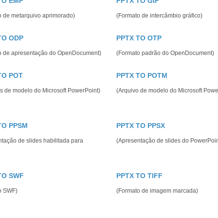
TO EMF
PPTX TO GIF
o de metarquivo aprimorado)
(Formato de intercâmbio gráfico)
TO ODP
PPTX TO OTP
o de apresentação do OpenDocument)
(Formato padrão do OpenDocument)
TO POT
PPTX TO POTM
s de modelo do Microsoft PowerPoint)
(Arquivo de modelo do Microsoft Powe
TO PPSM
PPTX TO PPSX
tação de slides habilitada para
(Apresentação de slides do PowerPoin
TO SWF
PPTX TO TIFF
o SWF)
(Formato de imagem marcada)