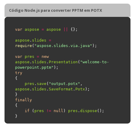
Código Node.js para converter PPTM em POTX
var
aspose
=
aspose
||
aspose
.
slides
=
require
(
"aspose.slides.via.java"
var
pres
=
new
aspose
.
slides
.
Presentation
(
"welcome-to-
powerpoint.pptm"
try
pres
.
save
(
"output.potx"
, 
aspose
.
slides
.
SaveFormat
.
Potx
finally
if
 (
pres
!=
null
) 
pres
.
dispose