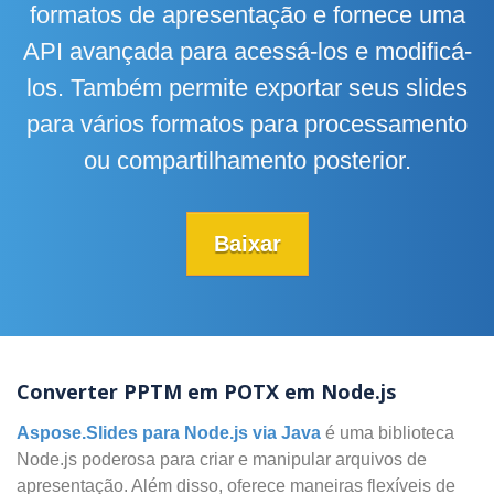
formatos de apresentação e fornece uma
API avançada para acessá-los e modificá-
los. Também permite exportar seus slides
para vários formatos para processamento
ou compartilhamento posterior.
Baixar
Converter PPTM em POTX em Node.js
Aspose.Slides para Node.js via Java
é uma biblioteca
Node.js poderosa para criar e manipular arquivos de
apresentação. Além disso, oferece maneiras flexíveis de