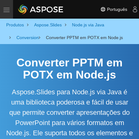
Português
Toggle navigation
Produtos
Aspose.Slides
Node.js via Java
Conversion
Converter PPTM em POTX em Node.js
Converter PPTM em
POTX em Node.js
Aspose.Slides para Node.js via Java é
uma biblioteca poderosa e fácil de usar
que permite converter apresentações do
PowerPoint para vários formatos em
Node.js. Ele suporta todos os elementos e