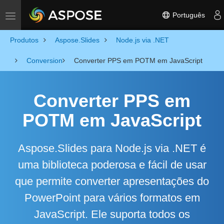
Português
Toggle navigation
Produtos
Aspose.Slides
Node.js via .NET
Conversion
Converter PPS em POTM em JavaScript
Converter PPS em
POTM em JavaScript
Aspose.Slides para Node.js via .NET é
uma biblioteca poderosa e fácil de usar
que permite converter apresentações do
PowerPoint para vários formatos em
JavaScript. Ele suporta todos os