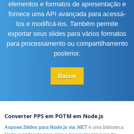
elementos e formatos de apresentação e
fornece uma API avançada para acessá-
los e modificá-los. Também permite
exportar seus slides para vários formatos
para processamento ou compartilhamento
posterior.
Baixar
Converter PPS em POTM em Node.js
Aspose.Slides para Node.js via .NET
é uma biblioteca