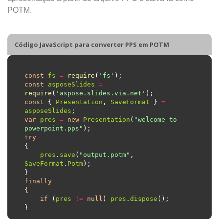
POTM.
Código JavaScript para converter PPS em POTM
const
fs
=
require
(
'fs'
const
asposeSlides
=
require
(
'aspose.slides.via.net'
const
 { 
Presentation
, 
SaveFormat
 } 
=
asposeSlides
var
pres
=
new
Presentation
(
"welcome-to-
powerpoint.pps"
try
pres
.
save
(
"output.potm"
, 
SaveFormat
.
Potm
finally
if
 (
pres
!=
null
) 
pres
.
dispose