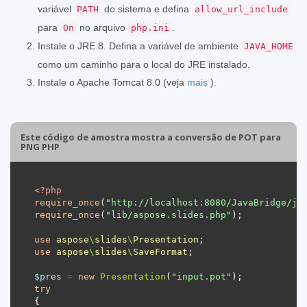
variável
do sistema e defina
PATH
allow_url_include
para
no arquivo
.
On
php.ini
Instale o JRE 8. Defina a variável de ambiente
JAVA_HOME
como um caminho para o local do JRE instalado.
Instale o Apache Tomcat 8.0 (veja
mais
).
Este código de amostra mostra a conversão de POT para
PNG PHP
<?
php
require_once
(
"http://localhost:8080/JavaBridge/ja
require_once
(
"lib/aspose.slides.php"
use
aspose
\
slides
\
Presentation
use
aspose
\
slides
\
SaveFormat
$pres
=
new
Presentation
(
"input.pot"
try