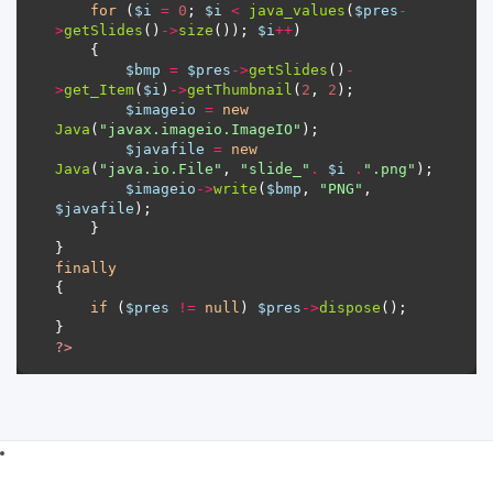
for
 (
$i
=
0
; 
$i
<
java_values
(
$pres
-
>
getSlides
()
->
size
()); 
$i
++
$bmp
=
$pres
->
getSlides
()
-
>
get_Item
(
$i
)
->
getThumbnail
(
2
, 
2
$imageio
=
new
Java
(
"javax.imageio.ImageIO"
$javafile
=
new
Java
(
"java.io.File"
, 
"slide_"
.
$i
.
".png"
$imageio
->
write
(
$bmp
, 
"PNG"
, 
$javafile
finally
if
 (
$pres
!=
null
) 
$pres
->
dispose
?>