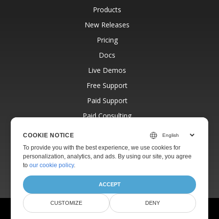
Products
New Releases
Pricing
Docs
Live Demos
Free Support
Paid Support
Paid Consulting
Blog
COOKIE NOTICE
Websites
To provide you with the best experience, we use cookies for
personalization, analytics, and ads. By using our site, you agree
About
to
our cookie policy
.
ACCEPT
CUSTOMIZE
DENY
© Aspose Pty Ltd 2001-2026.
All Rights Reserved.