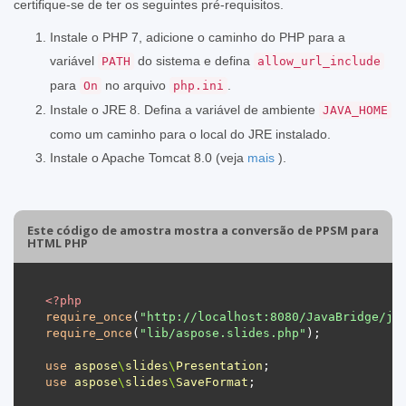
certifique-se de ter os seguintes pré-requisitos.
Instale o PHP 7, adicione o caminho do PHP para a
variável
do sistema e defina
PATH
allow_url_include
para
no arquivo
.
On
php.ini
Instale o JRE 8. Defina a variável de ambiente
JAVA_HOME
como um caminho para o local do JRE instalado.
Instale o Apache Tomcat 8.0 (veja
mais
).
Este código de amostra mostra a conversão de PPSM para
HTML PHP
<?
php
require_once
(
"http://localhost:8080/JavaBridge/ja
require_once
(
"lib/aspose.slides.php"
use
aspose
\
slides
\
Presentation
use
aspose
\
slides
\
SaveFormat