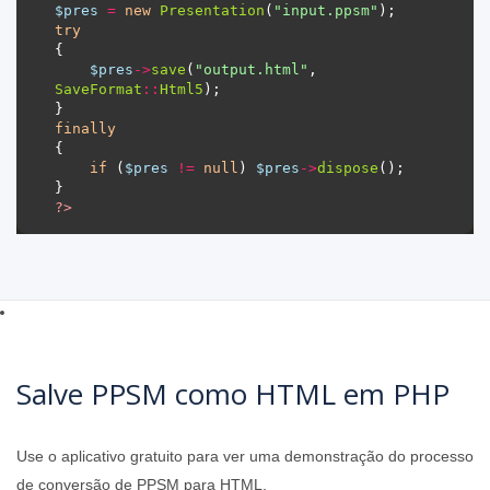
$pres
=
new
Presentation
(
"input.ppsm"
try
$pres
->
save
(
"output.html"
, 
SaveFormat
::
Html5
finally
if
 (
$pres
!=
null
) 
$pres
->
dispose
?>
Salve PPSM como HTML em PHP
Use o aplicativo gratuito para ver uma demonstração do processo
de conversão de PPSM para HTML.