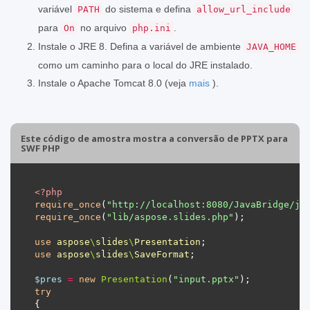
variável
do sistema e defina
PATH
allow_url_include
para
no arquivo
.
On
php.ini
Instale o JRE 8. Defina a variável de ambiente
JAVA_HOME
como um caminho para o local do JRE instalado.
Instale o Apache Tomcat 8.0 (veja
mais
).
Este código de amostra mostra a conversão de PPTX para
SWF PHP
<?
php
require_once
(
"http://localhost:8080/JavaBridge/ja
require_once
(
"lib/aspose.slides.php"
use
aspose
\
slides
\
Presentation
use
aspose
\
slides
\
SaveFormat
$pres
=
new
Presentation
(
"input.pptx"
try