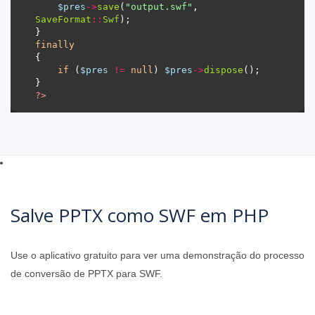
$pres
->
save
(
"output.swf"
, 
SaveFormat
::
Swf
finally
if
 (
$pres
!=
null
) 
$pres
->
dispose
?>
Salve PPTX como SWF em PHP
Use o aplicativo gratuito para ver uma demonstração do processo
de conversão de PPTX para SWF.