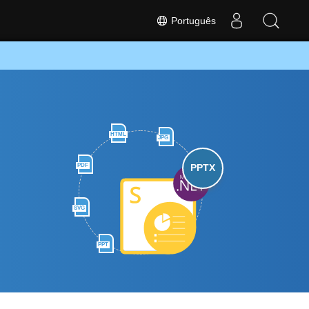
Português
HTML
JPG
PDF
PPTX
SVG
PPT