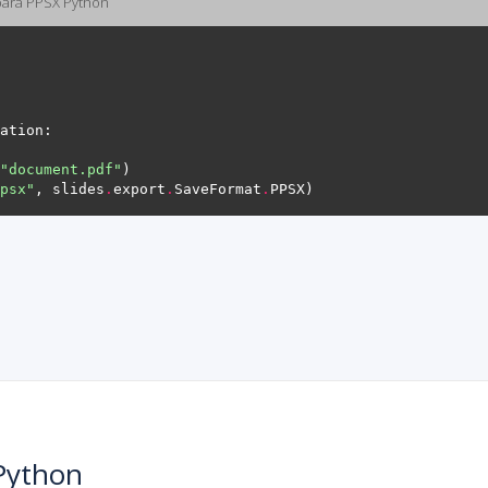
para PPSX Python
"document.pdf"
psx"
, slides
.
export
.
SaveFormat
.
Python