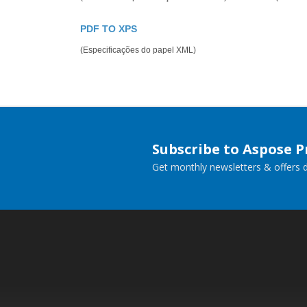
PDF TO XPS
(Especificações do papel XML)
Subscribe to Aspose 
Get monthly newsletters & offers di