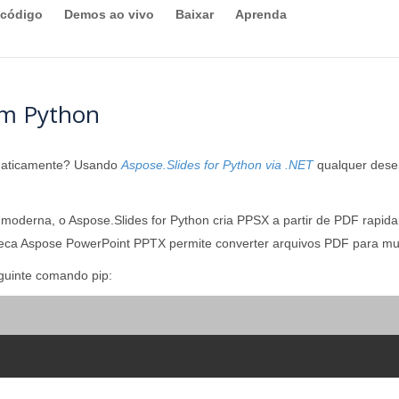
 código
Demos ao vivo
Baixar
Aprenda
em Python
amaticamente? Usando
Aspose.Slides for Python via .NET
qualquer dese
derna, o Aspose.Slides for Python cria PPSX a partir de PDF rapid
oteca Aspose PowerPoint PPTX permite converter arquivos PDF para mu
uinte comando pip: