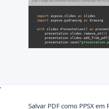
Este código de exemplo mostra a conversão de PDF 
import
 aspose.slides 
as
import
 aspose.pydrawing 
as
with
 slides
.
Presentation() 
as
    presentation
.
slides
.
remove_at(
0
    presentation
.
slides
.
add_from_pdf(
    presentation
.
save(
"presentation.p
Salvar PDF como PPSX em 