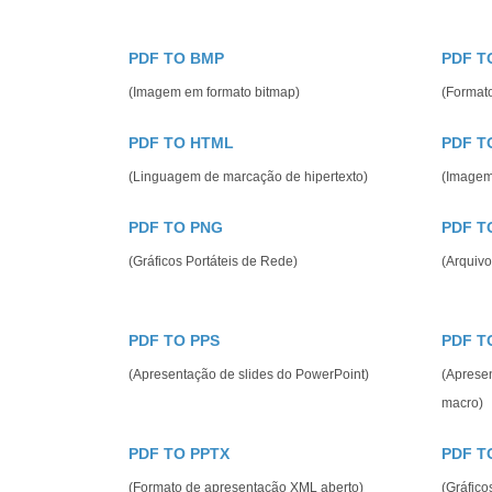
PDF TO BMP
PDF T
(Imagem em formato bitmap)
(Format
PDF TO HTML
PDF T
(Linguagem de marcação de hipertexto)
(Image
PDF TO PNG
PDF T
(Gráficos Portáteis de Rede)
(Arquivo
PDF TO PPS
PDF T
(Apresentação de slides do PowerPoint)
(Apresen
macro)
PDF TO PPTX
PDF T
(Formato de apresentação XML aberto)
(Gráfico