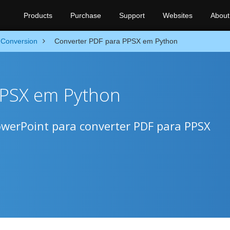
Products
Purchase
Support
Websites
About
Conversion
Converter PDF para PPSX em Python
PPSX em Python
owerPoint para converter PDF para PPSX