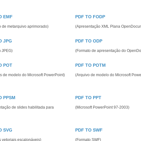
O EMF
PDF TO FODP
o de metarquivo aprimorado)
(Apresentação XML Plana OpenDocu
O JPG
PDF TO ODP
m JPEG)
(Formato de apresentação do OpenD
O POT
PDF TO POTM
s de modelo do Microsoft PowerPoint)
(Arquivo de modelo do Microsoft Powe
O PPSM
PDF TO PPT
tação de slides habilitada para
(Microsoft PowerPoint 97-2003)
O SVG
PDF TO SWF
s vetoriais escalonáveis)
(Formato SWF)