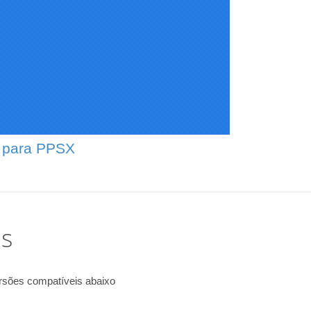
F para PPSX
is
rsões compatíveis abaixo