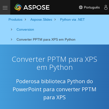
Português
Toggle navigation
Produtos
Aspose.Slides
Python via .NET
Conversion
Converter PPTM para XPS em Python
Converter PPTM para XPS
em Python
Poderosa biblioteca Python do
PowerPoint para converter PPTM
para XPS