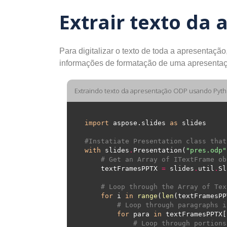
Extrair texto da
Para digitalizar o texto de toda a apresentaçã
informações de formatação de uma apresentaçã
Extraindo texto da apresentação ODP usando Pyt
import
 aspose.slides 
as
#Instatiate Presentation class that
with
 slides
.
Presentation(
"pres.odp"
# Get an Array of ITextFrame ob
    textFramesPPTX 
=
 slides
.
util
.
Sl
# Loop through the Array of Tex
for
 i 
in
range
(
len
# Loop through paragraphs i
for
 para 
in
 textFramesPPTX[
# Loop through portions