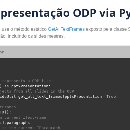
 apresentação ODP via P
o, use o método estático
GetAllTextFrames
exposto pela classe Sl
o, incluindo os slides mestres.
hon
 represents a ODP file
) 
as
jects from all slides in the ODP
ideUtil
.
get_all_text_frames(pptxPresentation, 
True
tFrames
n current ITextFrame
i]
.
 in the current IParagraph