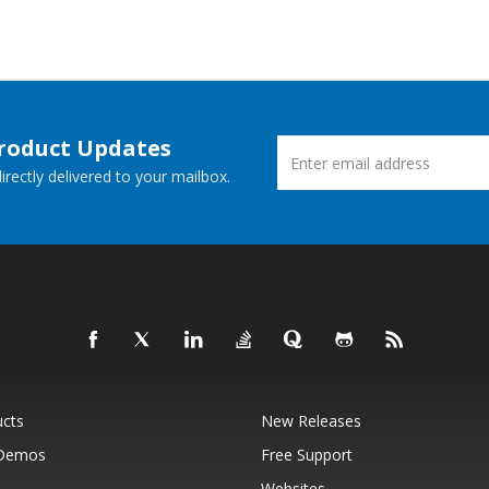
Product Updates
rectly delivered to your mailbox.
ucts
New Releases
 Demos
Free Support
Websites