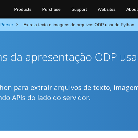
Products
Purchase
Support
Websites
About
Parser
Extraia texto e imagens de arquivos ODP usando Python
ens da apresentação ODP us
thon para extrair arquivos de texto, image
do APIs do lado do servidor.