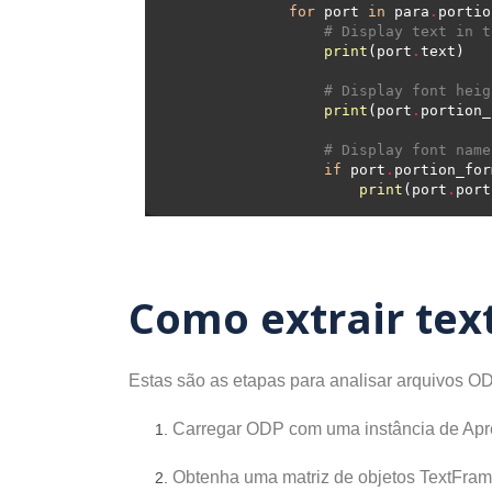
for
 port 
in
 para
.
# Display text in t
print
(port
.
# Display font heig
print
(port
.
portion_
# Display font name
if
 port
.
portion_for
print
(port
.
port
Como extrair tex
Estas são as etapas para analisar arquivos O
Carregar ODP com uma instância de Ap
Obtenha uma matriz de objetos TextFram