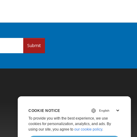
Submit
COOKIE NOTICE
Pricing
To provide you with the best experience, we use
cookies for personalization, analytics, and ads. By
Paid Support
using our site, you agree to
our cookie policy
.
About