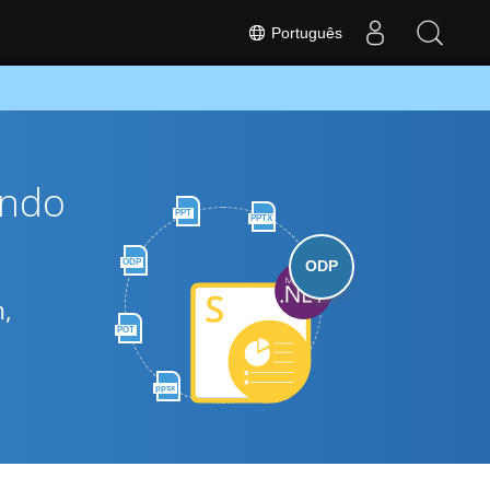
Português
ando
PPT
PPTX
ODP
ODP
m,
POT
ppsx