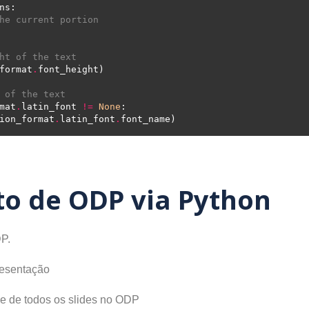
he current portion
ht of the text
format
.
 of the text
mat
.
latin_font 
!=
None
ion_format
.
latin_font
.
to de ODP via Python
DP.
resentação
e de todos os slides no ODP