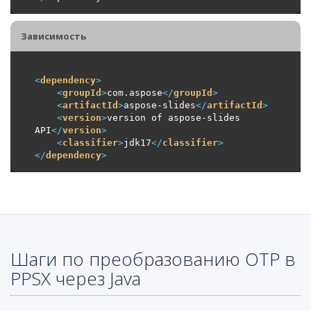
Зависимость
<
dependency
>
<
groupId
>
com.aspose
</
groupId
>
<
artifactId
>
aspose-slides
</
artifactId
>
<
version
>
version of aspose-slides 
API
</
version
>
<
classifier
>
jdk17
</
classifier
>
</
dependency
>
Шаги по преобразованию OTP в
PPSX через Java