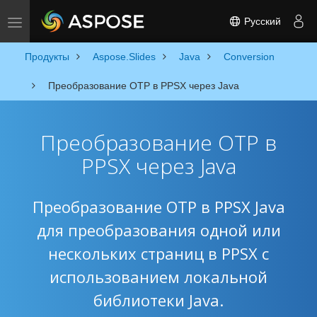
Русский
Toggle navigation
Продукты
Aspose.Slides
Java
Conversion
Преобразование OTP в PPSX через Java
Преобразование OTP в
PPSX через Java
Преобразование OTP в PPSX Java
для преобразования одной или
нескольких страниц в PPSX с
использованием локальной
библиотеки Java.