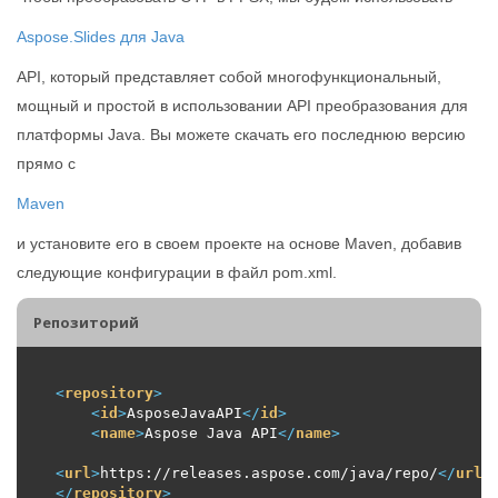
Aspose.Slides для Java
API, который представляет собой многофункциональный,
мощный и простой в использовании API преобразования для
платформы Java. Вы можете скачать его последнюю версию
прямо с
Maven
и установите его в своем проекте на основе Maven, добавив
следующие конфигурации в файл pom.xml.
Репозиторий
<
repository
>
<
id
>
AsposeJavaAPI
</
id
>
<
name
>
Aspose Java API
</
name
>
<
url
>
https://releases.aspose.com/java/repo/
</
url
>
</
repository
>