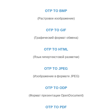
OTP TO BMP
(Растровое изображение)
OTP TO GIF
(Графический формат обмена)
OTP TO HTML
(Язык гипертекстовой разметки)
OTP TO JPEG
(Изображение в формате JPEG)
OTP TO ODP
(Формат презентации OpenDocument)
OTP TO PDF