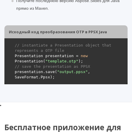
Получите последнюю версию Aspose.Slides для Java
прямо из Maven.
Исходный код преобразования OTP в PPSX Java
// instantiate a Presentation object that 
represents a OTP file
Presentation presentation = 
new
Presentation(
"template.otp"
// save the presentation as PPSX
presentation.save(
"output.ppsx"
, 
Бесплатное приложение для