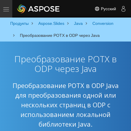
Русский
Toggle navigation
Продукты
Aspose.Slides
Java
Conversion
Преобразование POTX в ODP через Java
Преобразование POTX в
ODP через Java
Преобразование POTX в ODP Java
для преобразования одной или
нескольких страниц в ODP с
использованием локальной
библиотеки Java.