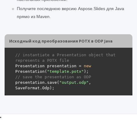
Получите последнюю версию Aspose.Slides для Java
прямо из Maven.
Исходный код преобразования POTX в ODP Java
// instantiate a Presentation object that 
represents a POTX file
Presentation presentation = 
new
Presentation(
"template.potx"
// save the presentation as ODP
presentation.save(
"output.odp"
, 