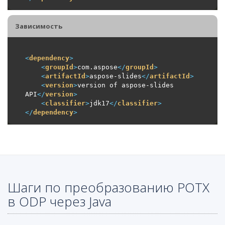
Зависимость
<
dependency
>
<
groupId
>
com.aspose
</
groupId
>
<
artifactId
>
aspose-slides
</
artifactId
>
<
version
>
version of aspose-slides 
API
</
version
>
<
classifier
>
jdk17
</
classifier
>
</
dependency
>
Шаги по преобразованию POTX
в ODP через Java