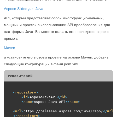
Aspose.Slides для Java
API, который представляет собой многофункциональный,
мощный и простой в использовании API преобразования для
платформы Java. Вы можете скачать его последнюю версию
прямо с
Maven
и установите его в своем проекте на основе Maven, добавив
следующие конфигурации в файл pom.xml.
Репозиторий
<
repository
>
<
id
>
AsposeJavaAPI
</
id
>
<
name
>
Aspose Java API
</
name
>
<
url
>
https://releases.aspose.com/java/repo/
</
url
>
</
repository
>