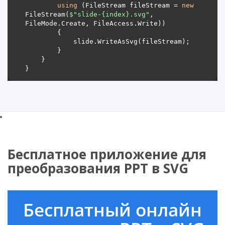
using
 (FileStream fileStream = 
new
FileStream(
$"slide-
{index}
.svg"
, 
Бесплатное приложение для
преобразования PPT в SVG