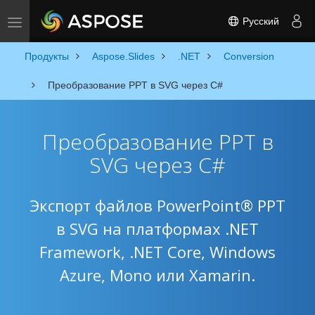
Русский
Toggle navigation
Продукты
Aspose.Slides
.NET
Conversion
Преобразование PPT в SVG через C#
Преобразование PPT в
SVG через C#
Экспорт файлов PowerPoint® PPT
в SVG на платформах .NET
Framework, .NET Core, Windows
Azure, Mono или Xamarin.