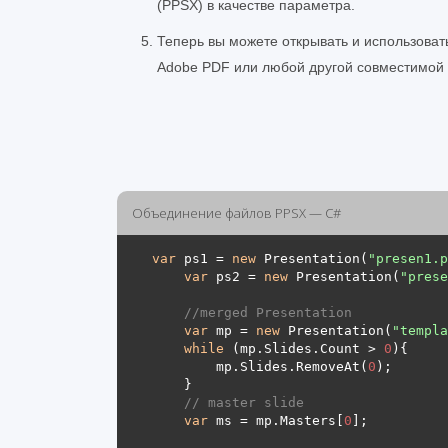
(PPSX) в качестве параметра.
Теперь вы можете открывать и использовать
Adobe PDF или любой другой совместимой
Объединение файлов PPSX — C#
var
 ps1 = 
new
 Presentation(
"presen1.p
var
 ps2 = 
new
 Presentation(
"prese
//merged Presentation 
var
 mp = 
new
 Presentation(
"templa
while
 (mp.Slides.Count > 
0
        mp.Slides.RemoveAt(
0
// master slide
var
 ms = mp.Masters[
0