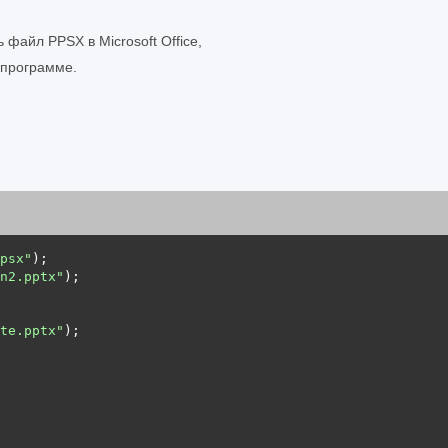
 файл PPSX в Microsoft Office,
 программе.
psx"
n2.pptx"
te.pptx"