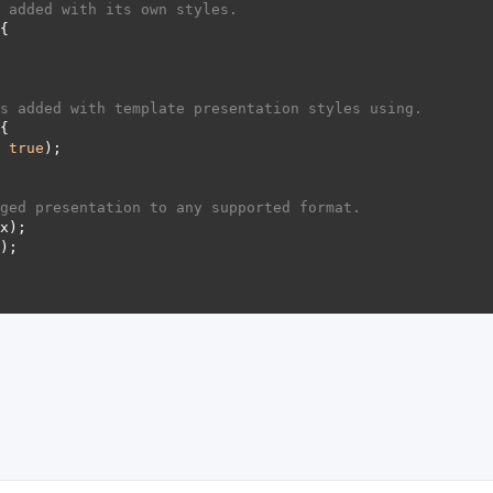
 added with its own styles.
s added with template presentation styles using.
, 
true
ged presentation to any supported format.