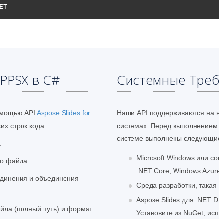
PPSX в C#
Системные Тре
омощью API
Aspose.Slides for
Наши API поддерживаются на 
х строк кода.
системах. Перед выполнением 
системе выполнены следующие
.
Microsoft Windows или 
го файла
.NET Core, Windows Azur
единения и объединения
Среда разработки, такая к
Aspose.Slides для .NET D
йла (полный путь) и формат
Установите из NuGet, ис