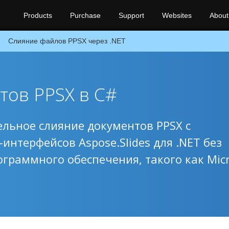
Products
Purchase
Support
Websites
About
Слияние файлов PPSX через .NET
ов PPSX в C#
льное слияние документов PPSX с
интерфейсов Aspose.Slides для .NET без
граммного обеспечения, такого как Micr