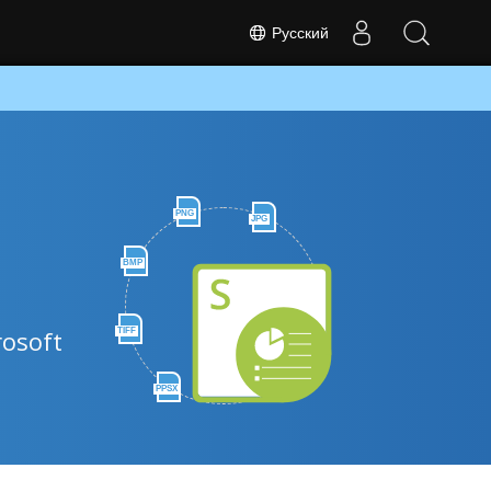
Русский
PNG
JPG
BMP
osoft
TIFF
PPSX