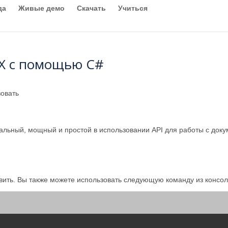
да
Живые демо
Скачать
Учиться
SX с помощью C#
овать
альный, мощный и простой в использовании API для работы с док
вить. Вы также можете использовать следующую команду из консол