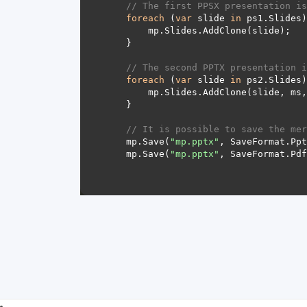
// The first PPSX presentation is
foreach
 (
var
 slide 
in
// The second PPTX presentation i
foreach
 (
var
 slide 
in
        mp.Slides.AddClone(slide, ms
// It is possible to save the mer
    mp.Save(
"mp.pptx"
    mp.Save(
"mp.pptx"