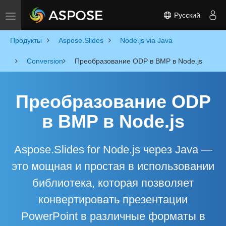
Русский
Toggle navigation
Продукты
Aspose.Slides
Node.js via Java
Conversion
Преобразование ODP в BMP в Node.js
Преобразование ODP
в BMP в Node.js
Aspose.Slides for Node.js через Java —
это мощная и простая в использовании
библиотека, которая позволяет
конвертировать презентации
PowerPoint в различные форматы в