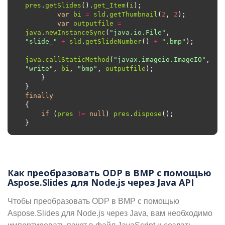
pres
.
getSlides
().
get_Item
(
i
var
bi
=
sld
.
getThumbnail
(
2
, 
2
var
outputfile
=
java
.
newInstanceSync
(
"java.io.File"
, 
"slide_"
+
sld
.
getSlideNumber
() 
+
".bmp"
java
.
callStaticMethod
(
"javax.imageio.ImageIO"
, 
"write"
, 
bi
, 
"bmp"
, 
outputfile
finally
if
 (
pres
!=
null
) 
pres
.
dispose
Как преобразовать ODP в BMP с помощью
Aspose.Slides для Node.js через Java API
Чтобы преобразовать ODP в BMP с помощью
Aspose.Slides для Node.js через Java, вам необходимо