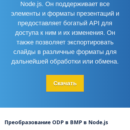
Node.js. Он поддерживает все
элементы и форматы презентаций и
предоставляет богатый API для
доступа к ним и их изменения. Он
также позволяет экспортировать
слайды в различные форматы для
дальнейшей обработки или обмена.
Скачать
Преобразование ODP в BMP в Node.js