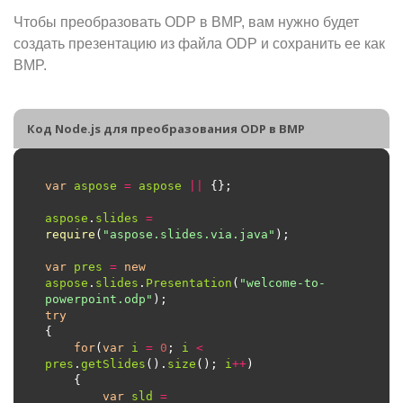
Чтобы преобразовать ODP в BMP, вам нужно будет
создать презентацию из файла ODP и сохранить ее как
BMP.
Код Node.js для преобразования ODP в BMP
var
aspose
=
aspose
||
aspose
.
slides
=
require
(
"aspose.slides.via.java"
var
pres
=
new
aspose
.
slides
.
Presentation
(
"welcome-to-
powerpoint.odp"
try
for
(
var
i
=
0
; 
i
<
pres
.
getSlides
().
size
(); 
i
++
var
sld
=