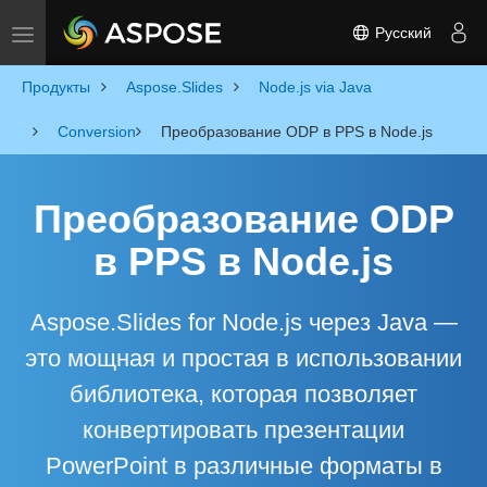
Русский
Toggle navigation
Продукты
Aspose.Slides
Node.js via Java
Conversion
Преобразование ODP в PPS в Node.js
Преобразование ODP
в PPS в Node.js
Aspose.Slides for Node.js через Java —
это мощная и простая в использовании
библиотека, которая позволяет
конвертировать презентации
PowerPoint в различные форматы в