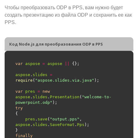
Чтобы преобразовать ODP в PPS, вам нужно будет
создать презентацию из файла ODP и сохранить ее как
PPS.
Код Node.js для преобразования ODP в PPS
var
aspose
=
aspose
||
aspose
.
slides
=
require
(
"aspose.slides.via.java"
var
pres
=
new
aspose
.
slides
.
Presentation
(
"welcome-to-
powerpoint.odp"
try
pres
.
save
(
"output.pps"
, 
aspose
.
slides
.
SaveFormat
.
Pps
finally