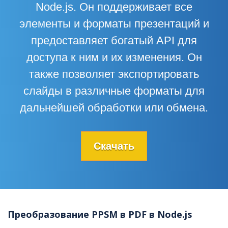
Node.js. Он поддерживает все
элементы и форматы презентаций и
предоставляет богатый API для
доступа к ним и их изменения. Он
также позволяет экспортировать
слайды в различные форматы для
дальнейшей обработки или обмена.
Скачать
Преобразование PPSM в PDF в Node.js