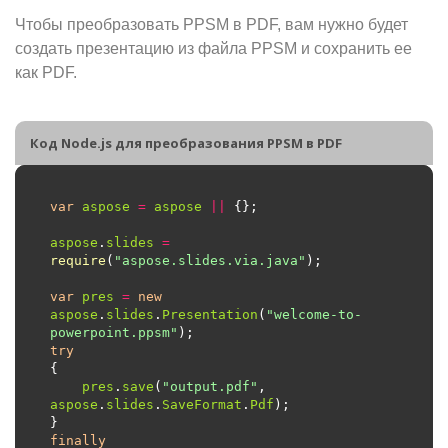
Чтобы преобразовать PPSM в PDF, вам нужно будет
создать презентацию из файла PPSM и сохранить ее
как PDF.
Код Node.js для преобразования PPSM в PDF
var
aspose
=
aspose
||
aspose
.
slides
=
require
(
"aspose.slides.via.java"
var
pres
=
new
aspose
.
slides
.
Presentation
(
"welcome-to-
powerpoint.ppsm"
try
pres
.
save
(
"output.pdf"
, 
aspose
.
slides
.
SaveFormat
.
Pdf
finally