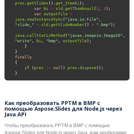
pres
.
getSlides
().
get_Item
(
i
var
bi
=
sld
.
getThumbnail
(
2
, 
2
var
outputfile
=
java
.
newInstanceSync
(
"java.io.File"
, 
"slide_"
+
sld
.
getSlideNumber
() 
+
".bmp"
java
.
callStaticMethod
(
"javax.imageio.ImageIO"
, 
"write"
, 
bi
, 
"bmp"
, 
outputfile
finally
if
 (
pres
!=
null
) 
pres
.
dispose
Как преобразовать PPTM в BMP с
помощью Aspose.Slides для Node.js через
Java API
Чтобы преобразовать PPTM в BMP с помощью
Aspose.Slides для Node.js через Java, вам необходимо