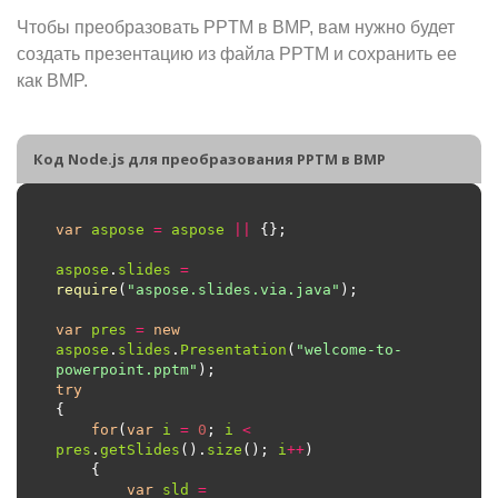
Чтобы преобразовать PPTM в BMP, вам нужно будет
создать презентацию из файла PPTM и сохранить ее
как BMP.
Код Node.js для преобразования PPTM в BMP
var
aspose
=
aspose
||
aspose
.
slides
=
require
(
"aspose.slides.via.java"
var
pres
=
new
aspose
.
slides
.
Presentation
(
"welcome-to-
powerpoint.pptm"
try
for
(
var
i
=
0
; 
i
<
pres
.
getSlides
().
size
(); 
i
++
var
sld
=