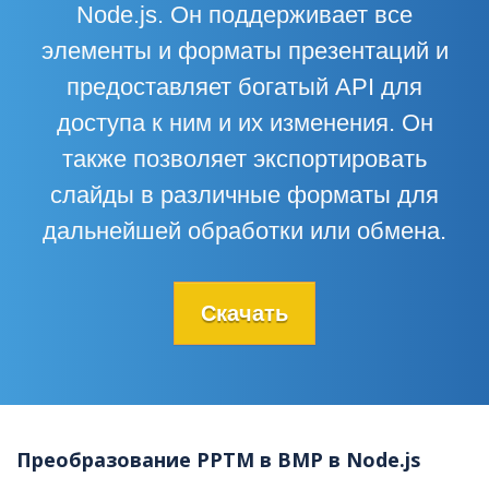
Node.js. Он поддерживает все
элементы и форматы презентаций и
предоставляет богатый API для
доступа к ним и их изменения. Он
также позволяет экспортировать
слайды в различные форматы для
дальнейшей обработки или обмена.
Скачать
Преобразование PPTM в BMP в Node.js