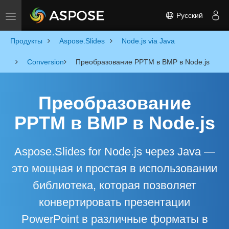
Русский
Toggle navigation
Продукты
Aspose.Slides
Node.js via Java
Conversion
Преобразование PPTM в BMP в Node.js
Преобразование
PPTM в BMP в Node.js
Aspose.Slides for Node.js через Java —
это мощная и простая в использовании
библиотека, которая позволяет
конвертировать презентации
PowerPoint в различные форматы в