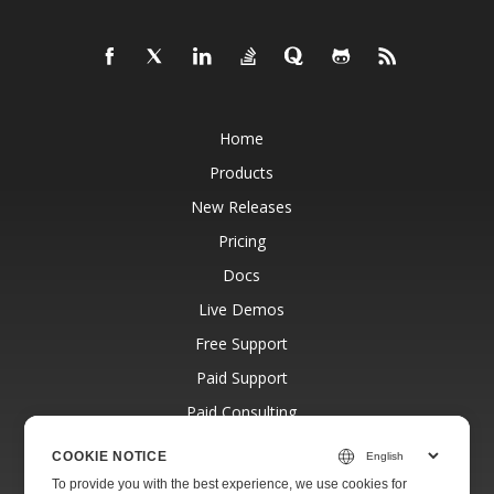
Home
Products
New Releases
Pricing
Docs
Live Demos
Free Support
Paid Support
Paid Consulting
Blog
COOKIE NOTICE
Websites
To provide you with the best experience, we use cookies for