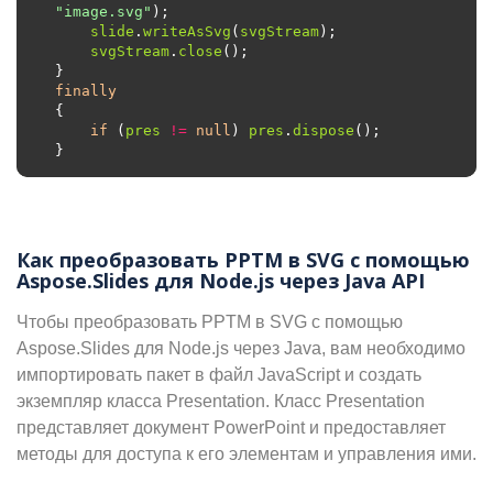
"image.svg"
slide
.
writeAsSvg
(
svgStream
svgStream
.
close
finally
if
 (
pres
!=
null
) 
pres
.
dispose
Как преобразовать PPTM в SVG с помощью
Aspose.Slides для Node.js через Java API
Чтобы преобразовать PPTM в SVG с помощью
Aspose.Slides для Node.js через Java, вам необходимо
импортировать пакет в файл JavaScript и создать
экземпляр класса Presentation. Класс Presentation
представляет документ PowerPoint и предоставляет
методы для доступа к его элементам и управления ими.