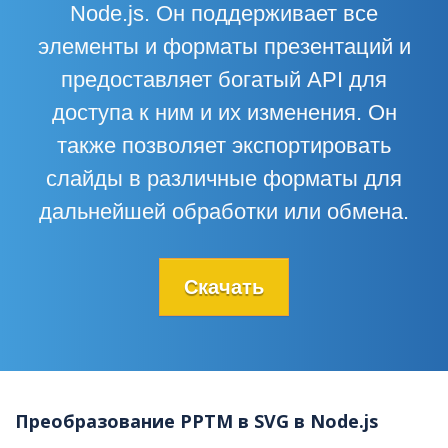
Node.js. Он поддерживает все
элементы и форматы презентаций и
предоставляет богатый API для
доступа к ним и их изменения. Он
также позволяет экспортировать
слайды в различные форматы для
дальнейшей обработки или обмена.
Скачать
Преобразование PPTM в SVG в Node.js