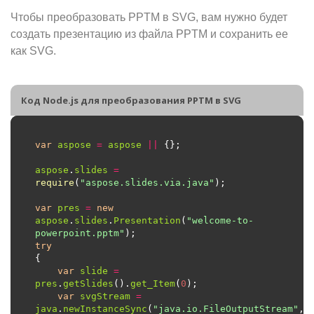
Чтобы преобразовать PPTM в SVG, вам нужно будет
создать презентацию из файла PPTM и сохранить ее
как SVG.
Код Node.js для преобразования PPTM в SVG
var
aspose
=
aspose
||
aspose
.
slides
=
require
(
"aspose.slides.via.java"
var
pres
=
new
aspose
.
slides
.
Presentation
(
"welcome-to-
powerpoint.pptm"
try
var
slide
=
pres
.
getSlides
().
get_Item
(
0
var
svgStream
=
java
.
newInstanceSync
(
"java.io.FileOutputStream"
, 