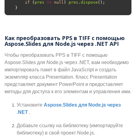
if
 (
pres
!=
null
) 
pres
.
dispose
Как преобразовать PPS в TIFF с помощью
Aspose.Slides для Node.js через .NET API
Чтобы преобразовать PPS в TIFF с помощью
Aspose.Slides для Node.js через .NET, вам необходимо
импортировать пакет в файл JavaScript и создать
экземпляр класса Presentation. Класс Presentation
представляет документ PowerPoint и предоставляет
методы для доступа к его элементам и управления ими.
Установите
Aspose.Slides для Node.js через
.NET
.
Добавьте ссылку на библиотеку (импортируйте
библиотеку) в свой проект Node.js.