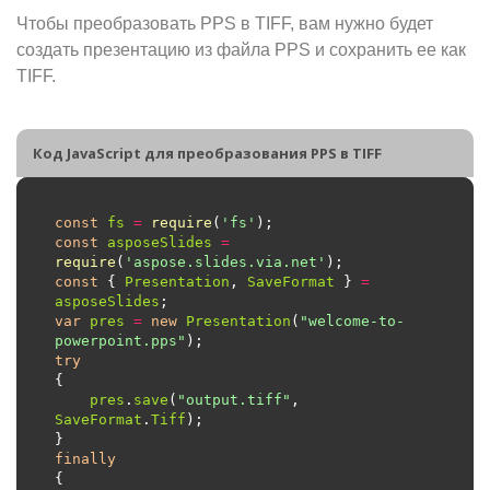
Чтобы преобразовать PPS в TIFF, вам нужно будет
создать презентацию из файла PPS и сохранить ее как
TIFF.
Код JavaScript для преобразования PPS в TIFF
const
fs
=
require
(
'fs'
const
asposeSlides
=
require
(
'aspose.slides.via.net'
const
 { 
Presentation
, 
SaveFormat
 } 
=
asposeSlides
var
pres
=
new
Presentation
(
"welcome-to-
powerpoint.pps"
try
pres
.
save
(
"output.tiff"
, 
SaveFormat
.
Tiff
finally