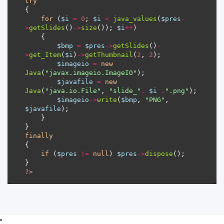
try
for
 (
$i
=
0
; 
$i
<
java_values
(
$pres
-
>
getSlides
()
->
size
()); 
$i
++
$bmp
=
$pres
->
getSlides
()
-
>
get_Item
(
$i
)
->
getThumbnail
(
2
, 
2
$imageio
=
new
Java
(
"javax.imageio.ImageIO"
$javafile
=
new
Java
(
"java.io.File"
, 
"slide_"
.
$i
.
".png"
$imageio
->
write
(
$bmp
, 
"PNG"
, 
$javafile
finally
if
 (
$pres
!=
null
) 
$pres
->
dispose
?>