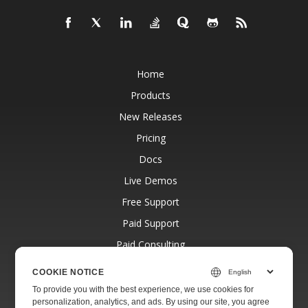
Home
Products
New Releases
Pricing
Docs
Live Demos
Free Support
Paid Support
Paid Consulting
Blog
COOKIE NOTICE
Websites
To provide you with the best experience, we use cookies for
personalization, analytics, and ads. By using our site, you agree