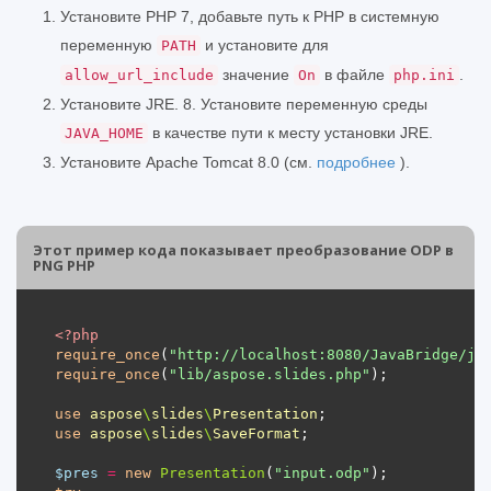
Установите PHP 7, добавьте путь к PHP в системную
переменную
и установите для
PATH
значение
в файле
.
allow_url_include
On
php.ini
Установите JRE. 8. Установите переменную среды
в качестве пути к месту установки JRE.
JAVA_HOME
Установите Apache Tomcat 8.0 (см.
подробнее
).
Этот пример кода показывает преобразование ODP в
PNG PHP
<?
php
require_once
(
"http://localhost:8080/JavaBridge/ja
require_once
(
"lib/aspose.slides.php"
use
aspose
\
slides
\
Presentation
use
aspose
\
slides
\
SaveFormat
$pres
=
new
Presentation
(
"input.odp"