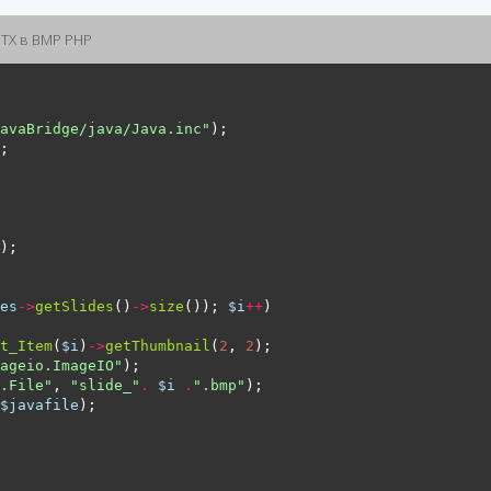
TX в BMP PHP
avaBridge/java/Java.inc"
es
->
getSlides
()
->
size
()); 
$i
++
t_Item
(
$i
)
->
getThumbnail
(
2
, 
2
ageio.ImageIO"
.File"
, 
"slide_"
.
$i
.
".bmp"
$javafile