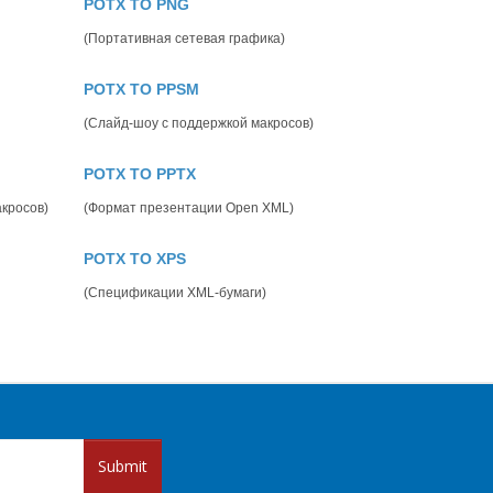
POTX TO PNG
(Портативная сетевая графика)
POTX TO PPSM
(Слайд-шоу с поддержкой макросов)
POTX TO PPTX
кросов)
(Формат презентации Open XML)
POTX TO XPS
(Спецификации XML-бумаги)
Submit