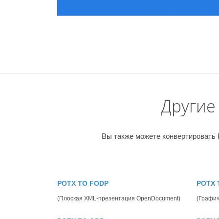
Другие
Вы также можете конвертировать
POTX TO FODP
POTX 
(Плоская XML-презентация OpenDocument)
(Графич