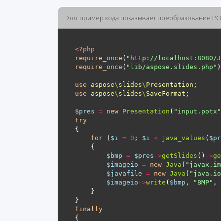
Этот пример кода показывает преобразование PO
<?
php
require_once
(
"http://localhost:8080/J
require_once
(
"lib/aspose.slides.php"
use
aspose
\
slides
\
Presentation
use
aspose
\
slides
\
SaveFormat
$pres
=
new
Presentation
(
"input.potx"
try
for
 (
$i
=
0
; 
$i
<
java_values
(
$pr
$bmp
=
$pres
->
getSlides
()
->
ge
$imageio
=
new
Java
(
"javax.im
$javafile
=
new
Java
(
"java.io
$imageio
->
write
(
$bmp
, 
"BMP"
, 
finally