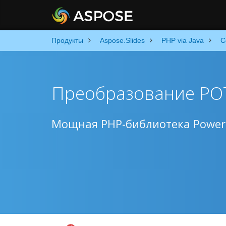
Продукты
Aspose.Slides
PHP via Java
C
Преобразование PO
Мощная PHP-библиотека PowerP