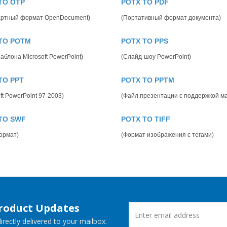
TO OTP
POTX TO PDF
артный формат OpenDocument)
(Портативный формат документа)
TO POTM
POTX TO PPS
аблона Microsoft PowerPoint)
(Слайд-шоу PowerPoint)
TO PPT
POTX TO PPTM
ft PowerPoint 97-2003)
(Файл презентации с поддержкой ма
TO SWF
POTX TO TIFF
ормат)
(Формат изображения с тегами)
Product Updates
rectly delivered to your mailbox.