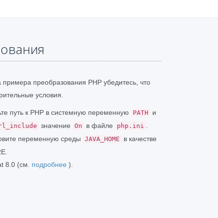
бования
а примера преобразования PHP убедитесь, что
ительные условия.
ьте путь к PHP в системную переменную
и
PATH
значение
в файле
.
rl_include
On
php.ini
ановите переменную среды
в качестве
JAVA_HOME
RE.
t 8.0 (см.
подробнее
).