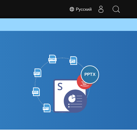
Русский
HTML
JPG
PDF
PPTX
SVG
PPT