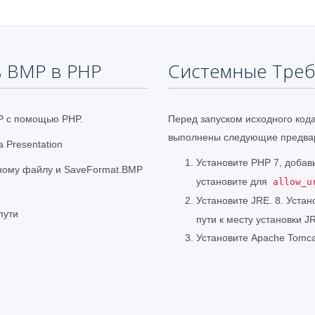
в BMP в PHP
Системные Тре
P с помощью PHP.
Перед запуском исходного код
выполнены следующие предвар
 Presentation
Установите PHP 7, добав
одному файлу и SaveFormat.BMP
установите для
allow_u
Установите JRE. 8. Уст
пути
пути к месту установки J
Установите Apache Tomca