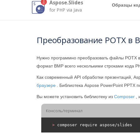
Aspose.Slides
Образцы ко
for PHP via Java
Преобразование POTX в 
Нужно программно преобразовать файлы POTX 
формат BMP всего несколькими строками кода PH
Как современный API обработки презентаций, As
браузере
. Библиотека Aspose PowerPoint PPTX 
Вы можете установить библиотеку из
Composer
, 
Консоль/терминал
>
 composer require aspose/slides