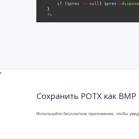
if
 (
$pres
!=
null
) 
$pres
->
dispose
?>
Сохранить POTX как BMP 
Используйте бесплатное приложение, чтобы уви