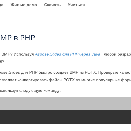
да
Живые демо
Скачать
Учиться
BMP в PHP
в BMP? Используя
Aspose.Slides для PHP через Java
, любой разраб
P. .
pose.Slides для PHP быстро создает BMP из POTX. Проверьте кач
позволяет конвертировать файлы POTX во многие популярные фор
используя следующую команду: