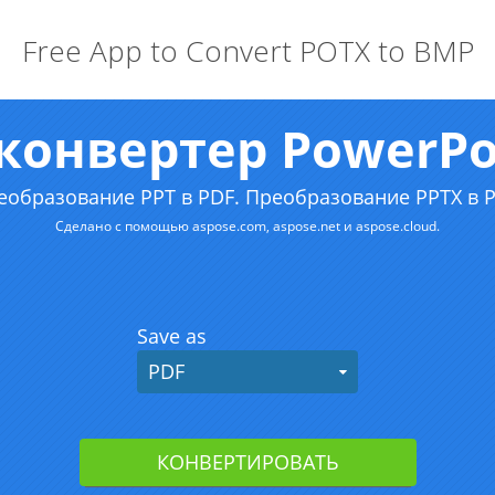
Free App to Convert POTX to BMP