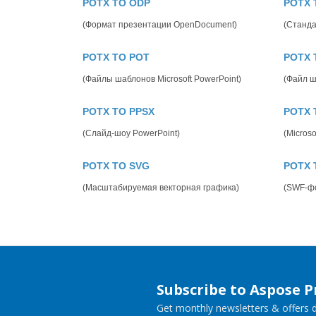
POTX TO ODP
POTX 
(Формат презентации OpenDocument)
(Станд
POTX TO POT
POTX 
(Файлы шаблонов Microsoft PowerPoint)
(Файл ш
POTX TO PPSX
POTX 
(Слайд-шоу PowerPoint)
(Microso
POTX TO SVG
POTX 
(Масштабируемая векторная графика)
(SWF-ф
Subscribe to Aspose 
Get monthly newsletters & offers di