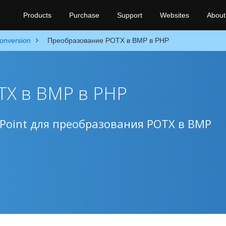
Products
Purchase
Support
Websites
About
onversion
Преобразование POTX в BMP в PHP
TX в BMP в PHP
oint для преобразования POTX в BMP