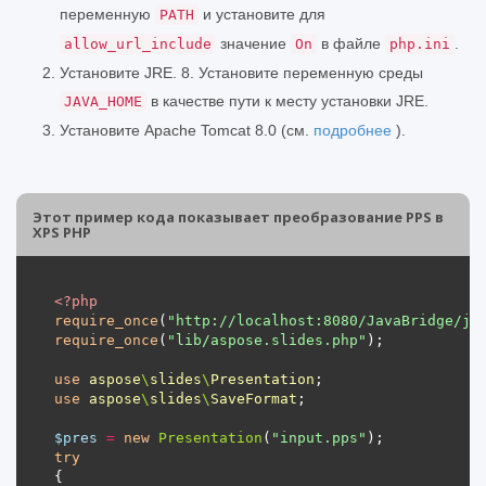
переменную
и установите для
PATH
значение
в файле
.
allow_url_include
On
php.ini
Установите JRE. 8. Установите переменную среды
в качестве пути к месту установки JRE.
JAVA_HOME
Установите Apache Tomcat 8.0 (см.
подробнее
).
Этот пример кода показывает преобразование PPS в
XPS PHP
<?
php
require_once
(
"http://localhost:8080/JavaBridge/ja
require_once
(
"lib/aspose.slides.php"
use
aspose
\
slides
\
Presentation
use
aspose
\
slides
\
SaveFormat
$pres
=
new
Presentation
(
"input.pps"
try