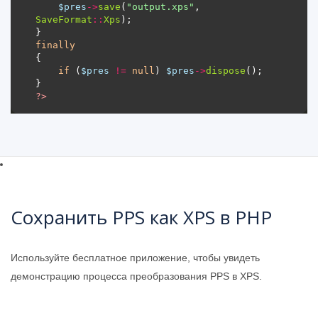
$pres
->
save
(
"output.xps"
, 
SaveFormat
::
Xps
finally
if
 (
$pres
!=
null
) 
$pres
->
dispose
?>
Сохранить PPS как XPS в PHP
Используйте бесплатное приложение, чтобы увидеть
демонстрацию процесса преобразования PPS в XPS.