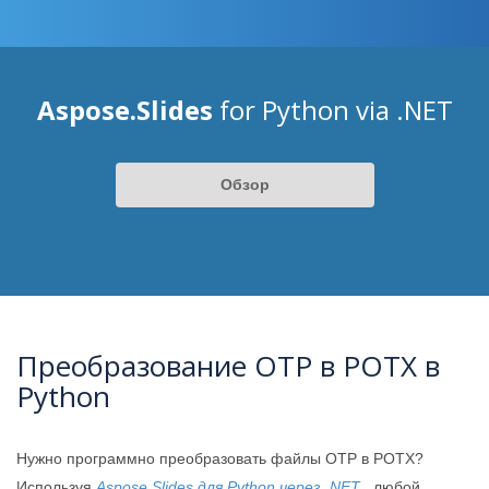
Aspose.Slides
for Python via .NET
Обзор
Преобразование OTP в POTX в
Python
Нужно программно преобразовать файлы OTP в POTX?
Используя
Aspose.Slides для Python через .NET
, любой