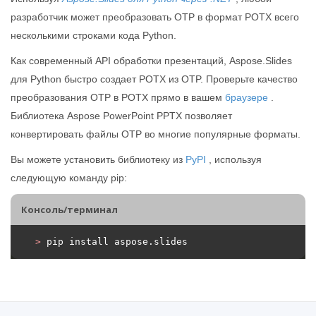
разработчик может преобразовать OTP в формат POTX всего
несколькими строками кода Python.
Как современный API обработки презентаций, Aspose.Slides
для Python быстро создает POTX из OTP. Проверьте качество
преобразования OTP в POTX прямо в вашем
браузере
.
Библиотека Aspose PowerPoint PPTX позволяет
конвертировать файлы OTP во многие популярные форматы.
Вы можете установить библиотеку из
PyPI
, используя
следующую команду pip:
Консоль/терминал
>
 pip install aspose.slides