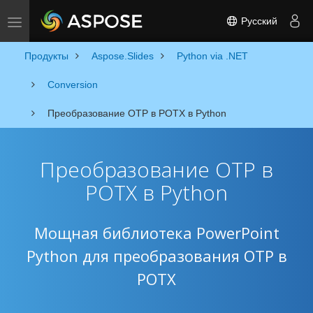
Русский
Toggle navigation
Продукты
Aspose.Slides
Python via .NET
Conversion
Преобразование OTP в POTX в Python
Преобразование OTP в
POTX в Python
Мощная библиотека PowerPoint
Python для преобразования OTP в
POTX