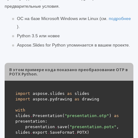
предварительные условия.
ОС на базе Microsoft Windows или Linux (см.
подробнее
).
Python 3.5 или новее
Aspose.Slides for Python упоминается в вашем проекте.
В этом примере кода показано преобразование OTP в
POTX Python.
import
 aspose.slides 
as
import
 aspose.pydrawing 
as
with
slides
.
Presentation(
"presentation.otp"
) 
as
    presentation
.
save(
"presentation.potx"
, 
slides
.
export
.
SaveFormat
.