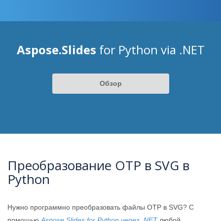
Aspose.Slides
for Python via .NET
Обзор
Преобразование OTP в SVG в
Python
Нужно программно преобразовать файлы OTP в SVG? С
помощью
Aspose.Slides for Python через .NET
любой