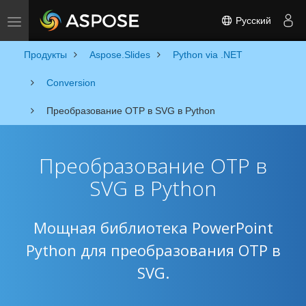
Русский
Toggle navigation
Продукты
Aspose.Slides
Python via .NET
Conversion
Преобразование OTP в SVG в Python
Преобразование OTP в
SVG в Python
Мощная библиотека PowerPoint
Python для преобразования OTP в
SVG.