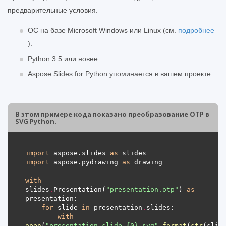
предварительные условия.
ОС на базе Microsoft Windows или Linux (см.
подробнее
).
Python 3.5 или новее
Aspose.Slides for Python упоминается в вашем проекте.
В этом примере кода показано преобразование OTP в
SVG Python.
import
 aspose.slides 
as
import
 aspose.pydrawing 
as
with
slides
.
Presentation(
"presentation.otp"
) 
as
for
 slide 
in
 presentation
.
with
open
(
"presentation_slide_
{0}
.svg"
.
format
(
str
(slid