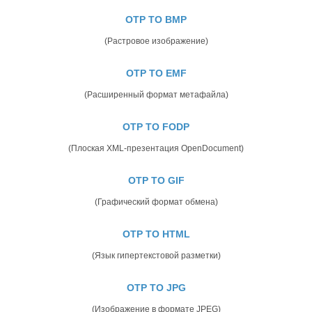
OTP TO BMP
(Растровое изображение)
OTP TO EMF
(Расширенный формат метафайла)
OTP TO FODP
(Плоская XML-презентация OpenDocument)
OTP TO GIF
(Графический формат обмена)
OTP TO HTML
(Язык гипертекстовой разметки)
OTP TO JPG
(Изображение в формате JPEG)