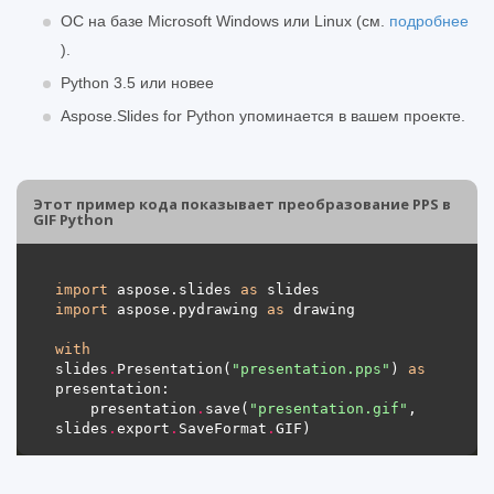
ОС на базе Microsoft Windows или Linux (см.
подробнее
).
Python 3.5 или новее
Aspose.Slides for Python упоминается в вашем проекте.
Этот пример кода показывает преобразование PPS в
GIF Python
import
 aspose.slides 
as
import
 aspose.pydrawing 
as
with
slides
.
Presentation(
"presentation.pps"
) 
as
    presentation
.
save(
"presentation.gif"
, 
slides
.
export
.
SaveFormat
.