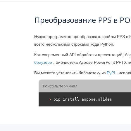
Преобразование PPS в PO
Нужно программно преобразовать файлы PPS в
всего несколькими строками кода Python.
Как современный API обработки презентаций, Asp
браузере
. Библиотека Aspose PowerPoint PPTX 
Вы можете установить библиотеку из
PyPI
, испол
Консоль/терминал
>
 pip install aspose.slides