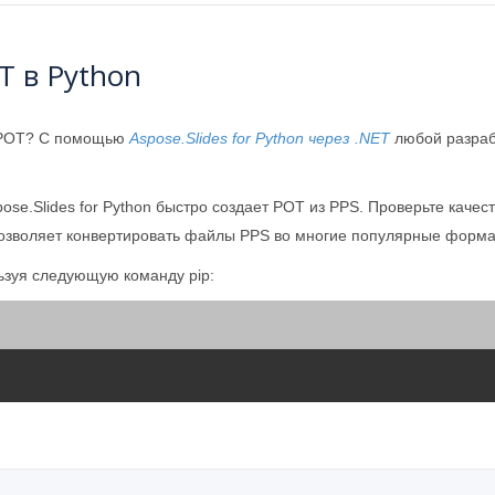
T в Python
 POT? С помощью
Aspose.Slides for Python через .NET
любой разраб
ose.Slides for Python быстро создает POT из PPS. Проверьте кач
позволяет конвертировать файлы PPS во многие популярные форма
ьзуя следующую команду pip: