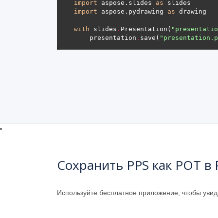
import
 aspose.slides 
as
import
 aspose.pydrawing 
as
with
 slides
.
Presentation(
"presentatio
    presentation
.
save(
"presentation.p
Сохранить PPS как POT в 
Используйте бесплатное приложение, чтобы уви