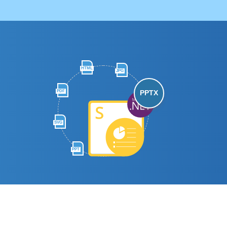
HTML
JPG
PDF
PPTX
SVG
PPT