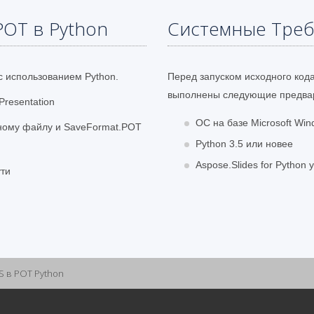
POT в Python
Системные Тре
 использованием Python.
Перед запуском исходного код
выполнены следующие предвар
resentation
ОС на базе Microsoft Win
одному файлу и SaveFormat.POT
Python 3.5 или новее
Aspose.Slides for Python
ути
S в POT Python