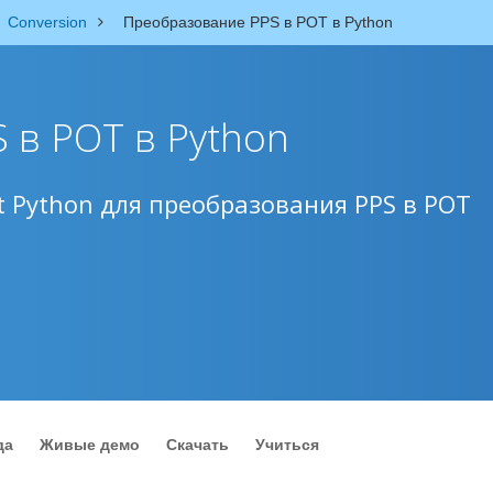
Conversion
Преобразование PPS в POT в Python
 в POT в Python
 Python для преобразования PPS в POT
да
Живые демо
Скачать
Учиться