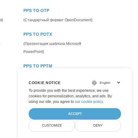
PPS TO OTP
t)
(Стандартный формат OpenDocument)
PPS TO POTX
)
(Презентация шаблона Microsoft
PowerPoint)
PPS TO PPTM
(Файл презентации с поддержкой макросов)
COOKIE NOTICE
PPS TO TIFF
To provide you with the best experience, we use
cookies for personalization, analytics, and ads. By
(Формат изображения с тегами)
using our site, you agree to
our cookie policy
.
ACCEPT
CUSTOMIZE
DENY