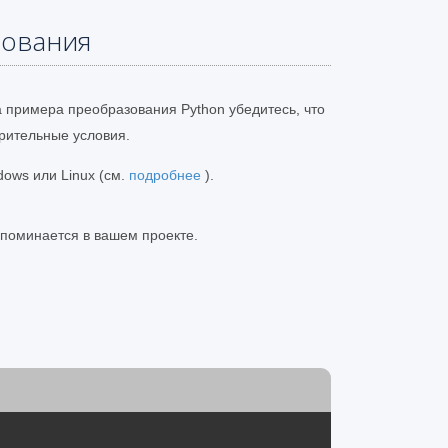
бования
а примера преобразования Python убедитесь, что
ительные условия.
dows или Linux (см.
подробнее
).
 упоминается в вашем проекте.