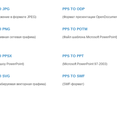
O JPG
PPS TO ODP
ажение в формате JPEG)
(Формат презентации OpenDocumen
O PNG
PPS TO POTM
ивная сетевая графика)
(Файл шаблона Microsoft PowerPoint
O PPSX
PPS TO PPT
шоу PowerPoint)
(Microsoft PowerPoint 97-2003)
O SVG
PPS TO SWF
бируемая векторная графика)
(SWF-формат)