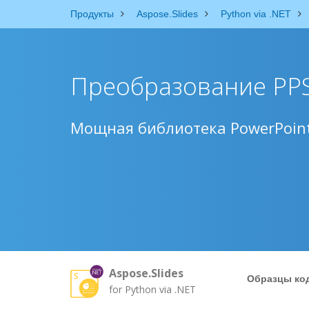
Продукты
Aspose.Slides
Python via .NET
Преобразование PPS
Мощная библиотека PowerPoint
Aspose.Slides
Образцы ко
for Python via .NET