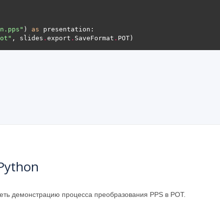
n.pps"
) 
as
ot"
, slides
.
export
.
SaveFormat
.
Python
деть демонстрацию процесса преобразования PPS в POT.