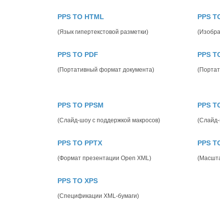
PPS TO HTML
PPS T
(Язык гипертекстовой разметки)
(Изобр
PPS TO PDF
PPS T
(Портативный формат документа)
(Портат
PPS TO PPSM
PPS T
(Слайд-шоу с поддержкой макросов)
(Слайд-
PPS TO PPTX
PPS T
(Формат презентации Open XML)
(Масшта
PPS TO XPS
(Спецификации XML-бумаги)