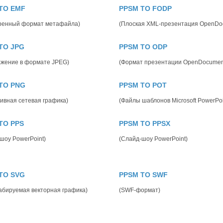
TO EMF
PPSM TO FODP
ренный формат метафайла)
(Плоская XML-презентация OpenDo
TO JPG
PPSM TO ODP
ажение в формате JPEG)
(Формат презентации OpenDocumen
TO PNG
PPSM TO POT
ивная сетевая графика)
(Файлы шаблонов Microsoft PowerPoi
TO PPS
PPSM TO PPSX
шоу PowerPoint)
(Слайд-шоу PowerPoint)
TO SVG
PPSM TO SWF
бируемая векторная графика)
(SWF-формат)