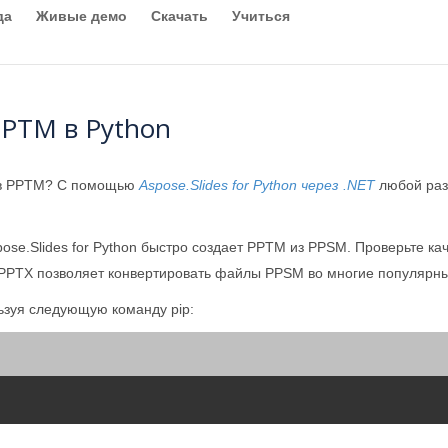
да
Живые демо
Скачать
Учиться
PTM в Python
 в PPTM? С помощью
Aspose.Slides for Python через .NET
любой раз
pose.Slides for Python быстро создает PPTM из PPSM. Проверьте 
t PPTX позволяет конвертировать файлы PPSM во многие популярн
ьзуя следующую команду pip: