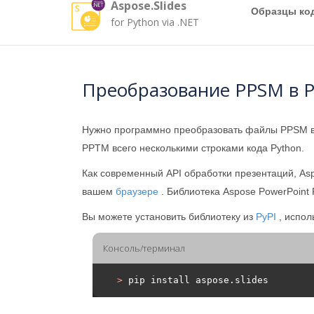
Aspose.Slides
Образцы ко
for Python via .NET
Преобразование PPSM в P
Нужно программно преобразовать файлы PPSM
PPTM всего несколькими строками кода Python.
Как современный API обработки презентаций, As
вашем
браузере
. Библиотека Aspose PowerPoin
Вы можете установить библиотеку из
PyPI
, испол
Консоль/терминал
>
 pip install aspose.slides