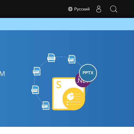
Русский
HTML
JPG
TM
PDF
PPTX
SVG
PPT