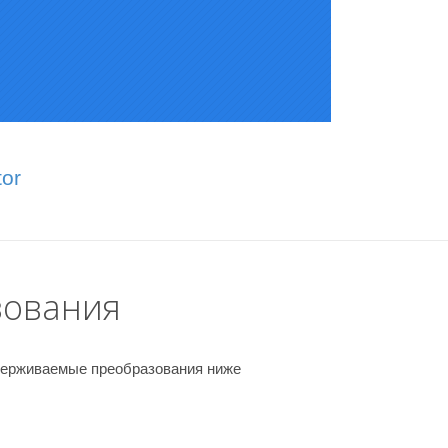
or
зования
держиваемые преобразования ниже