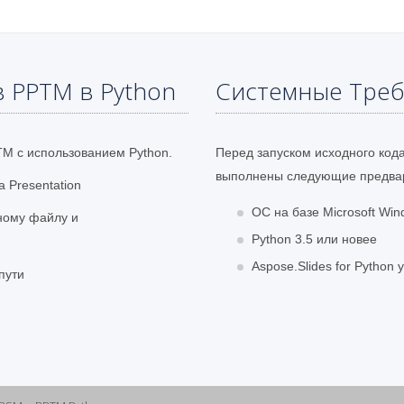
в PPTM в Python
Системные Тре
M с использованием Python.
Перед запуском исходного код
выполнены следующие предвар
 Presentation
ОС на базе Microsoft Win
дному файлу и
Python 3.5 или новее
Aspose.Slides for Python
пути