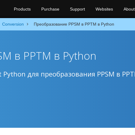
Products
Purchase
Support
Websites
About
Conversion
Преобразование PPSM в PPTM в Python
M в PPTM в Python
 Python для преобразования PPSM в PP