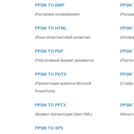
PPSM TO BMP
PPSM 
(Растровое изображение)
(Расши
PPSM TO HTML
PPSM 
(Язык гипертекстовой разметки)
(Изобр
PPSM TO PDF
PPSM 
(Портативный формат документа)
(Портат
PPSM TO POTX
PPSM 
(Презентация шаблона Microsoft
(Слайд-
PowerPoint)
PPSM TO PPTX
PPSM 
(Формат презентации Open XML)
(Масшта
PPSM TO XPS