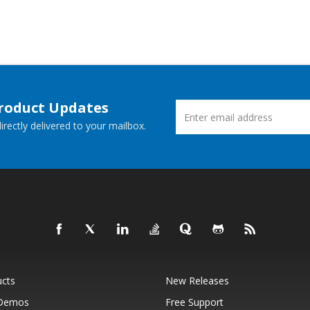
Product Updates
rectly delivered to your mailbox.
ucts
New Releases
 Demos
Free Support