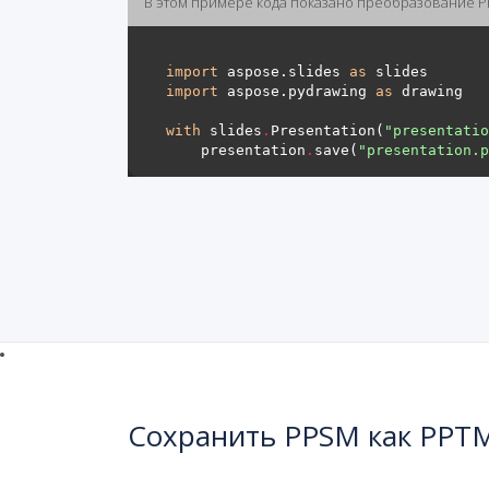
В этом примере кода показано преобразование P
import
 aspose.slides 
as
import
 aspose.pydrawing 
as
with
 slides
.
Presentation(
"presentatio
    presentation
.
save(
"presentation.p
Сохранить PPSM как PPTM