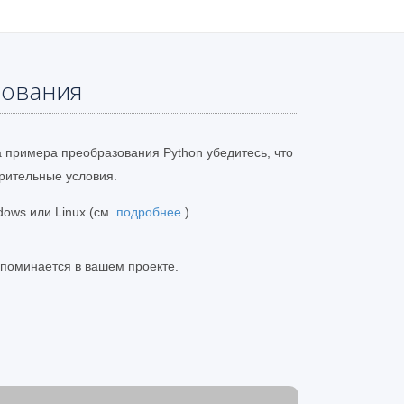
бования
а примера преобразования Python убедитесь, что
ительные условия.
dows или Linux (см.
подробнее
).
 упоминается в вашем проекте.