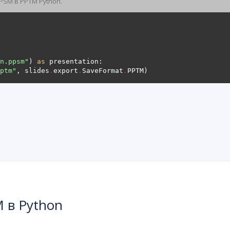
PSM в PPTM Python.
n.ppsm"
) 
as
ptm"
, slides
.
export
.
SaveFormat
.
 в Python