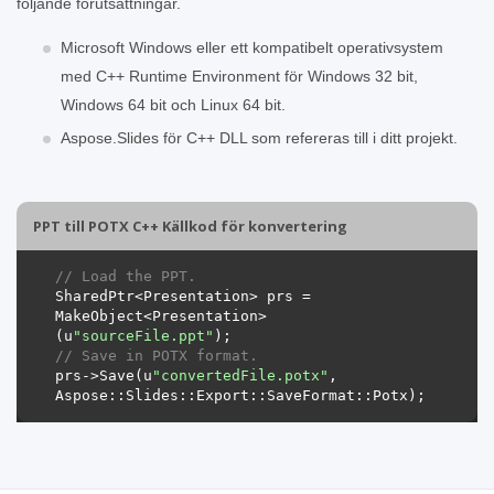
följande förutsättningar.
Microsoft Windows eller ett kompatibelt operativsystem
med C++ Runtime Environment för Windows 32 bit,
Windows 64 bit och Linux 64 bit.
Aspose.Slides för C++ DLL som refereras till i ditt projekt.
PPT till POTX C++ Källkod för konvertering
// Load the PPT.
SharedPtr<Presentation> prs = 
MakeObject<Presentation>
(u
"sourceFile.ppt"
// Save in POTX format.
prs->Save(u
"convertedFile.potx"
, 