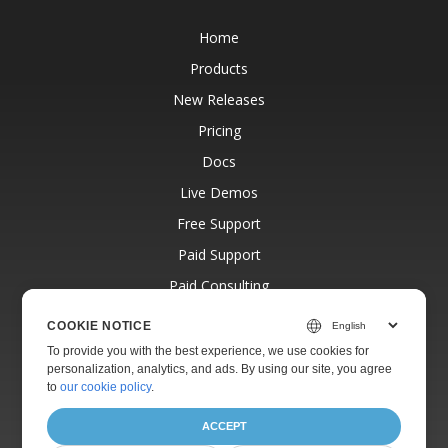
Home
Products
New Releases
Pricing
Docs
Live Demos
Free Support
Paid Support
Paid Consulting
Blog
COOKIE NOTICE
Websites
To provide you with the best experience, we use cookies for
personalization, analytics, and ads. By using our site, you agree
About
to
our cookie policy
.
ACCEPT