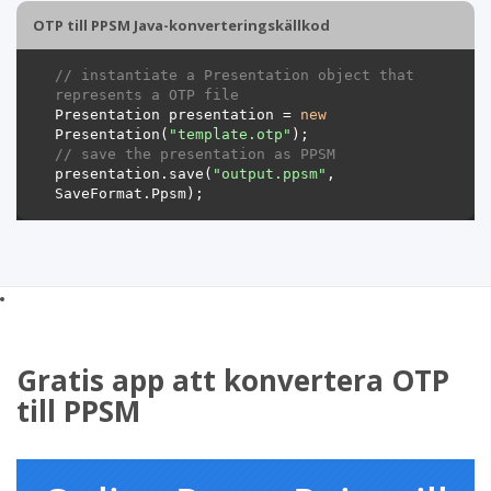
OTP till PPSM Java-konverteringskällkod
// instantiate a Presentation object that 
represents a OTP file
Presentation presentation = 
new
Presentation(
"template.otp"
// save the presentation as PPSM
presentation.save(
"output.ppsm"
, 
Gratis app att konvertera OTP
till PPSM