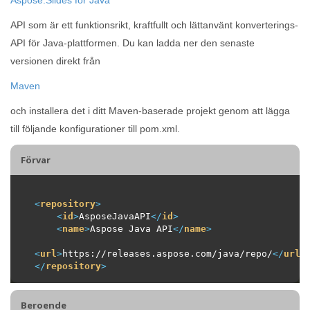
API som är ett funktionsrikt, kraftfullt och lättanvänt konverterings-
API för Java-plattformen. Du kan ladda ner den senaste
versionen direkt från
Maven
och installera det i ditt Maven-baserade projekt genom att lägga
till följande konfigurationer till pom.xml.
Förvar
<
repository
>
<
id
>
AsposeJavaAPI
</
id
>
<
name
>
Aspose Java API
</
name
>
<
url
>
https://releases.aspose.com/java/repo/
</
url
>
</
repository
>
Beroende