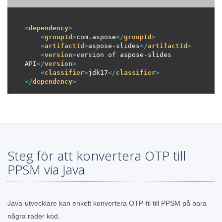
<
dependency
>
<
groupId
>
com.aspose
</
groupId
>
<
artifactId
>
aspose-slides
</
artifactId
>
<
version
>
version of aspose-slides 
API
</
version
>
<
classifier
>
jdk17
</
classifier
>
</
dependency
>
Steg för att konvertera OTP till
PPSM via Java
Java-utvecklare kan enkelt konvertera OTP-fil till PPSM på bara
några rader kod.