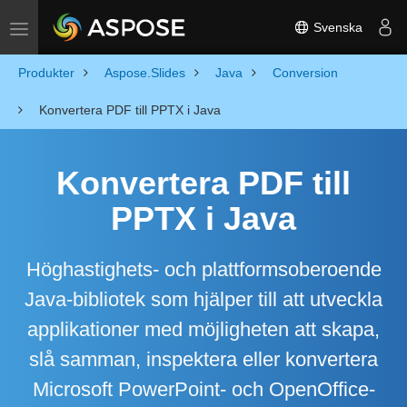
Svenska
Toggle navigation
Produkter
Aspose.Slides
Java
Conversion
Konvertera PDF till PPTX i Java
Konvertera PDF till
PPTX i Java
Höghastighets- och plattformsoberoende
Java-bibliotek som hjälper till att utveckla
applikationer med möjligheten att skapa,
slå samman, inspektera eller konvertera
Microsoft PowerPoint- och OpenOffice-