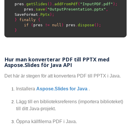
pres
.
getSlides
().
addFromPdf
(
"InputPDF.pdf"
);
    pres
.
save
(
"OutputPresentation.pptx"
,
SaveFormat
.
Pptx
);
}
finally
{
if
(
pres 
!=
null
)
 pres
.
dispose
();
}
Hur man konverterar PDF till PPTX med
Aspose.Slides för Java API
Det här är stegen för att konvertera PDF till PPTX i Java.
Installera
Aspose.Slides for Java
.
Lägg till en biblioteksreferens (importera biblioteket)
till ditt Java-projekt.
Öppna källfilerna PDF i Java.