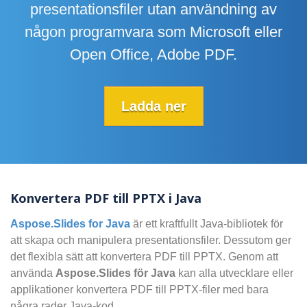
presentationsfiler utan användning av
någon programvara som Microsoft eller
Open Office, Adobe PDF.
Ladda ner
Konvertera PDF till PPTX i Java
Aspose.Slides for Java
är ett kraftfullt Java-bibliotek för
att skapa och manipulera presentationsfiler. Dessutom ger
det flexibla sätt att konvertera PDF till PPTX. Genom att
använda
Aspose.Slides för Java
kan alla utvecklare eller
applikationer konvertera PDF till PPTX-filer med bara
några rader Java-kod.