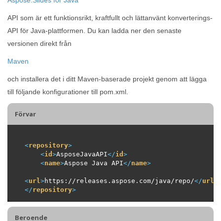
API som är ett funktionsrikt, kraftfullt och lättanvänt konverterings-
API för Java-plattformen. Du kan ladda ner den senaste
versionen direkt från
Maven
och installera det i ditt Maven-baserade projekt genom att lägga
till följande konfigurationer till pom.xml.
Förvar
<
repository
>
<
id
>
AsposeJavaAPI
</
id
>
<
name
>
Aspose Java API
</
name
>
<
url
>
https://releases.aspose.com/java/repo/
</
url
>
</
repository
>
Beroende