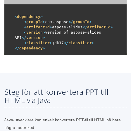
<
dependency
>
<
groupId
>
com.aspose
</
groupId
>
<
artifactId
>
aspose-slides
</
artifactId
>
<
version
>
version of aspose-slides 
API
</
version
>
<
classifier
>
jdk17
</
classifier
>
</
dependency
>
Steg för att konvertera PPT till
HTML via Java
Java-utvecklare kan enkelt konvertera PPT-fil till HTML på bara
några rader kod.