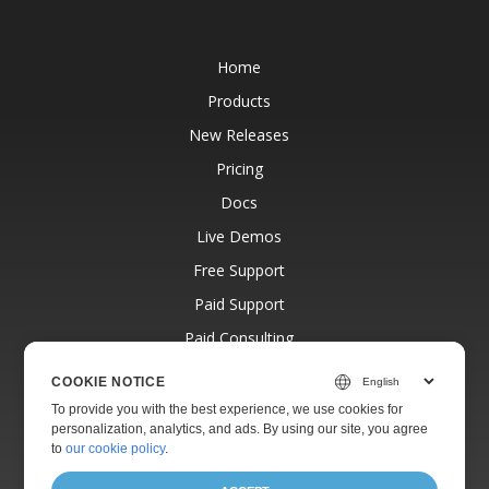
Home
Products
New Releases
Pricing
Docs
Live Demos
Free Support
Paid Support
Paid Consulting
Blog
COOKIE NOTICE
Websites
To provide you with the best experience, we use cookies for
personalization, analytics, and ads. By using our site, you agree
About
to
our cookie policy
.