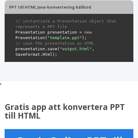
PPT till HTML Java-konvertering källkod
// instantiate a Presentation object that 
represents a PPT file
Presentation presentation = 
new
Presentation(
"template.ppt"
// save the presentation as HTML
presentation.save(
"output.html"
, 
Gratis app att konvertera PPT
till HTML