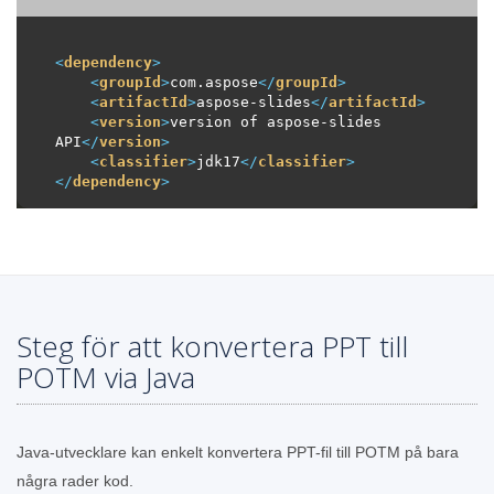
<
dependency
>
<
groupId
>
com.aspose
</
groupId
>
<
artifactId
>
aspose-slides
</
artifactId
>
<
version
>
version of aspose-slides 
API
</
version
>
<
classifier
>
jdk17
</
classifier
>
</
dependency
>
Steg för att konvertera PPT till
POTM via Java
Java-utvecklare kan enkelt konvertera PPT-fil till POTM på bara
några rader kod.