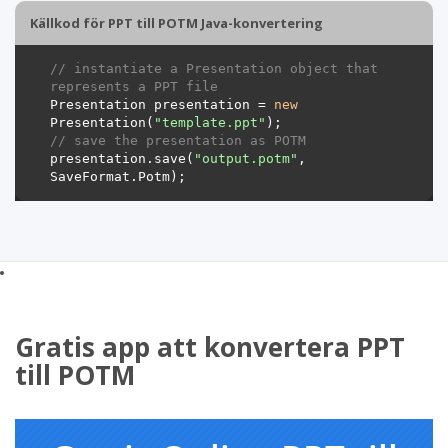
Källkod för PPT till POTM Java-konvertering
// instantiate a Presentation object that 
represents a PPT file
Presentation presentation = 
new
Presentation(
"template.ppt"
// save the presentation as POTM
presentation.save(
"output.potm"
, 
Gratis app att konvertera PPT
till POTM