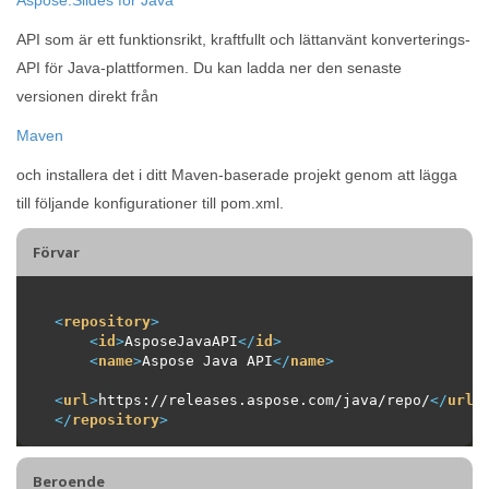
API som är ett funktionsrikt, kraftfullt och lättanvänt konverterings-
API för Java-plattformen. Du kan ladda ner den senaste
versionen direkt från
Maven
och installera det i ditt Maven-baserade projekt genom att lägga
till följande konfigurationer till pom.xml.
Förvar
<
repository
>
<
id
>
AsposeJavaAPI
</
id
>
<
name
>
Aspose Java API
</
name
>
<
url
>
https://releases.aspose.com/java/repo/
</
url
>
</
repository
>
Beroende