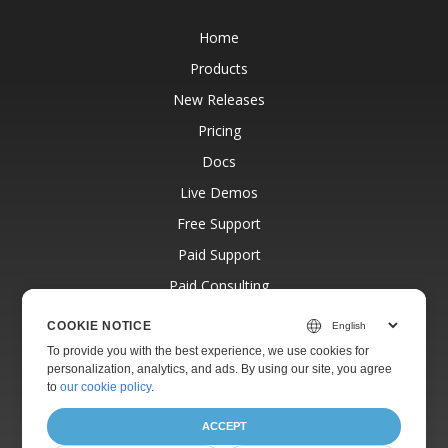
Home
Products
New Releases
Pricing
Docs
Live Demos
Free Support
Paid Support
Paid Consulting
Blog
COOKIE NOTICE
Websites
To provide you with the best experience, we use cookies for
personalization, analytics, and ads. By using our site, you agree
About
to
our cookie policy
.
ACCEPT