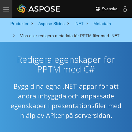
Svenska
Toggle navigation
Produkter
Aspose.Slides
.NET
Metadata
Visa eller redigera metadata för PPTM filer med .NET
Redigera egenskaper för
PPTM med C#
Bygg dina egna .NET-appar för att
ändra inbyggda och anpassade
egenskaper i presentationsfiler med
hjälp av API:er på serversidan.