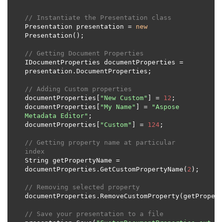
// Instantiate the Presentation class
Presentation presentation = 
new
// Getting Document Properties
IDocumentProperties documentProperties = 
// Adding Custom properties
documentProperties[
"New Custom"
] = 
12
documentProperties[
"My Name"
] = 
"Aspose 
Metadata Editor"
documentProperties[
"Custom"
] = 
124
// Getting property name at particular 
index
String getPropertyName = 
documentProperties.GetCustomPropertyName(
2
// Removing selected property
// Save your presentation to a file