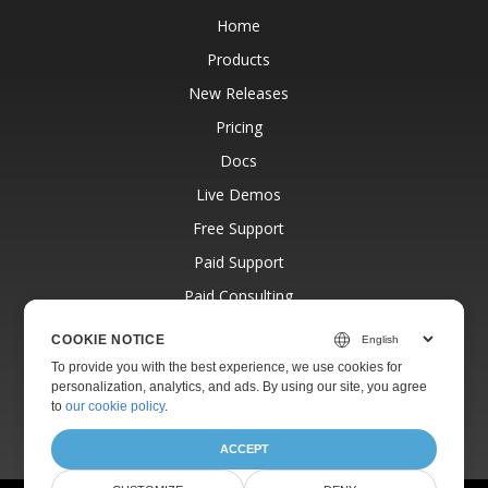
Home
Products
New Releases
Pricing
Docs
Live Demos
Free Support
Paid Support
Paid Consulting
Blog
COOKIE NOTICE
Websites
To provide you with the best experience, we use cookies for
personalization, analytics, and ads. By using our site, you agree
About
to
our cookie policy
.
ACCEPT