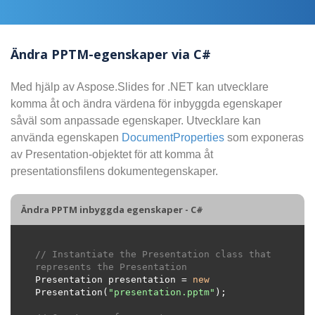
Ändra PPTM-egenskaper via C#
Med hjälp av Aspose.Slides for .NET kan utvecklare
komma åt och ändra värdena för inbyggda egenskaper
såväl som anpassade egenskaper. Utvecklare kan
använda egenskapen
DocumentProperties
som exponeras
av Presentation-objektet för att komma åt
presentationsfilens dokumentegenskaper.
Ändra PPTM inbyggda egenskaper - C#
// Instantiate the Presentation class that 
represents the Presentation
Presentation presentation = 
new
Presentation(
"presentation.pptm"