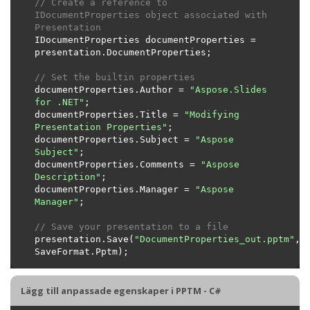
// Create a reference to 
IDocumentProperties object associated with 
Presentation
IDocumentProperties documentProperties = 
// Set the builtin properties
documentProperties.Author = 
"Aspose.Slides 
for .NET"
documentProperties.Title = 
"Modifying 
Presentation Properties"
documentProperties.Subject = 
"Aspose 
Subject"
documentProperties.Comments = 
"Aspose 
Description"
documentProperties.Manager = 
"Aspose 
Manager"
// Save your presentation to a file
presentation.Save(
"DocumentProperties_out.pptm"
, 
Lägg till anpassade egenskaper i PPTM - C#