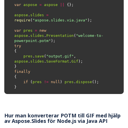
var
aspose
=
aspose
||
aspose
.
slides
=
require
(
"aspose.slides.via.java"
var
pres
=
new
aspose
.
slides
.
Presentation
(
"welcome-to-
powerpoint.potm"
try
pres
.
save
(
"output.gif"
, 
aspose
.
slides
.
SaveFormat
.
Gif
finally
if
 (
pres
!=
null
) 
pres
.
dispose
Hur man konverterar POTM till GIF med hjälp
av Aspose.Slides för Node.js via Java API