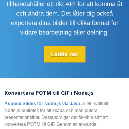
tillhandahåller ett rikt API för att komma åt
och ändra dem. Det låter dig också
exportera dina bilder till olika format för
vidare bearbetning eller delning.
Ladda ner
Konvertera POTM till GIF i Node.js
Aspose.Slides för Node.js via Java
är ett kraftfullt
Node.js-bibliotek för att skapa och manipulera
presentationsfiler. Dessutom ger det flexibla sätt att
konvertera POTM till GIF. Genom att använda