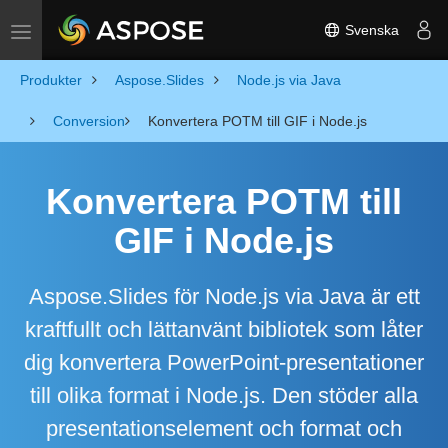
Svenska
Toggle navigation
Produkter
Aspose.Slides
Node.js via Java
Conversion
Konvertera POTM till GIF i Node.js
Konvertera POTM till
GIF i Node.js
Aspose.Slides för Node.js via Java är ett
kraftfullt och lättanvänt bibliotek som låter
dig konvertera PowerPoint-presentationer
till olika format i Node.js. Den stöder alla
presentationselement och format och