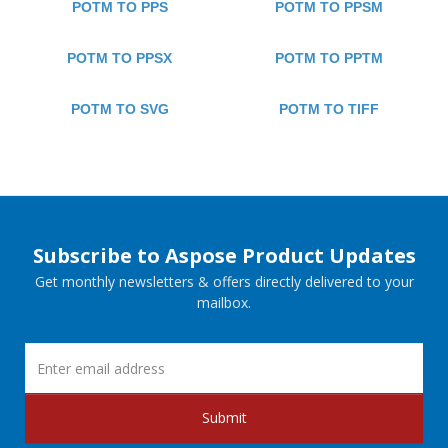
POTM TO PPS
POTM TO PPSM
POTM TO PPSX
POTM TO PPTM
POTM TO SVG
POTM TO TIFF
Subscribe to Aspose Product Updates
Get monthly newsletters & offers directly delivered to your
mailbox.
Submit