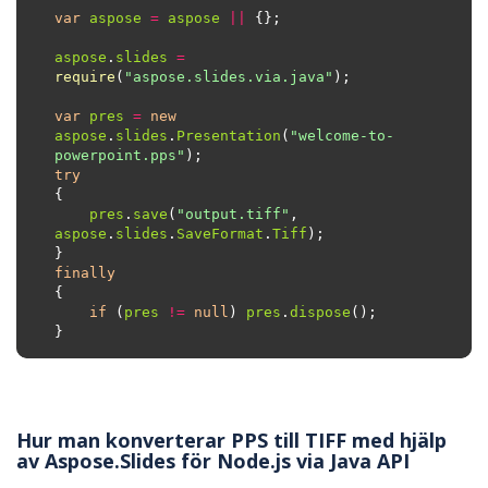
var
aspose
=
aspose
||
aspose
.
slides
=
require
(
"aspose.slides.via.java"
var
pres
=
new
aspose
.
slides
.
Presentation
(
"welcome-to-
powerpoint.pps"
try
pres
.
save
(
"output.tiff"
, 
aspose
.
slides
.
SaveFormat
.
Tiff
finally
if
 (
pres
!=
null
) 
pres
.
dispose
Hur man konverterar PPS till TIFF med hjälp
av Aspose.Slides för Node.js via Java API