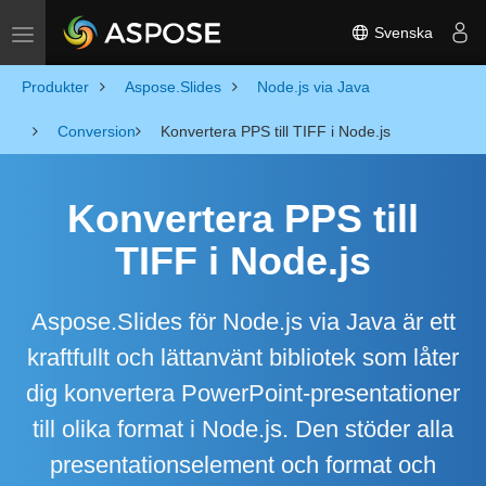
Svenska
Toggle navigation
Produkter
Aspose.Slides
Node.js via Java
Conversion
Konvertera PPS till TIFF i Node.js
Konvertera PPS till
TIFF i Node.js
Aspose.Slides för Node.js via Java är ett
kraftfullt och lättanvänt bibliotek som låter
dig konvertera PowerPoint-presentationer
till olika format i Node.js. Den stöder alla
presentationselement och format och