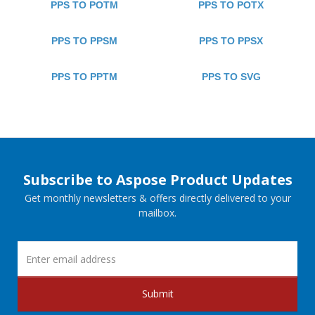
PPS TO POTM
PPS TO POTX
PPS TO PPSM
PPS TO PPSX
PPS TO PPTM
PPS TO SVG
Subscribe to Aspose Product Updates
Get monthly newsletters & offers directly delivered to your
mailbox.
Submit