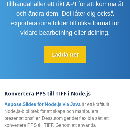
tillhandahåller ett rikt API för att komma åt
och ändra dem. Det låter dig också
exportera dina bilder till olika format för
vidare bearbetning eller delning.
Ladda ner
Konvertera PPS till TIFF i Node.js
Aspose.Slides för Node.js via Java
är ett kraftfullt
Node.js-bibliotek för att skapa och manipulera
presentationsfiler. Dessutom ger det flexibla sätt att
konvertera PPS till TIFF. Genom att använda