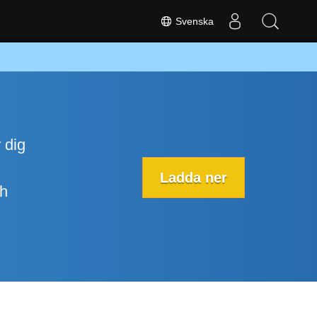
Svenska
 dig
Ladda ner
ch