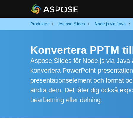
Produkter
Aspose.Slides
Node.js via Java
Konvertera PPTM til
Aspose.Slides för Node.js via Java är
konvertera PowerPoint-presentationer
presentationselement och format och 
ändra dem. Det låter dig också export
bearbetning eller delning.