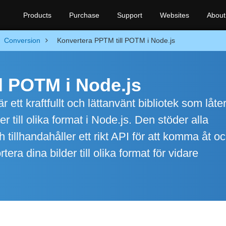
Products
Purchase
Support
Websites
About
Conversion
Konvertera PPTM till POTM i Node.js
l POTM i Node.js
 ett kraftfullt och lättanvänt bibliotek som låter
 till olika format i Node.js. Den stöder alla
tillhandahåller ett rikt API för att komma åt o
era dina bilder till olika format för vidare