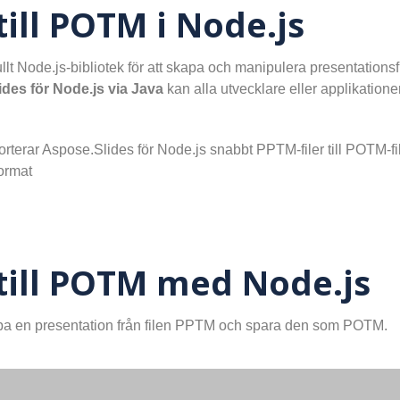
ill POTM i Node.js
fullt Node.js-bibliotek för att skapa och manipulera presentationsf
des för Node.js via Java
kan alla utvecklare eller applikation
erar Aspose.Slides för Node.js snabbt PPTM-filer till POTM-fil
ormat
till POTM med Node.js
pa en presentation från filen PPTM och spara den som POTM.