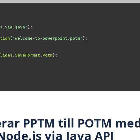
s.via.java"
tion
(
"welcome-to-powerpoint.pptm"
lides
.
SaveFormat
.
Potm
rar PPTM till POTM med
Node.js via Java API