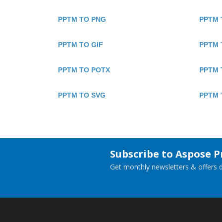
PPTM TO PNG
PPTM 
PPTM TO GIF
PPTM 
PPTM TO POTX
PPTM 
PPTM TO SVG
PPTM 
Subscribe to Aspose 
Get monthly newsletters & offers di