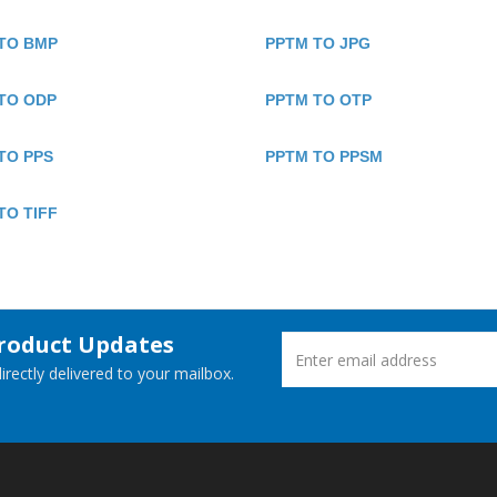
TO BMP
PPTM TO JPG
TO ODP
PPTM TO OTP
TO PPS
PPTM TO PPSM
TO TIFF
Product Updates
rectly delivered to your mailbox.