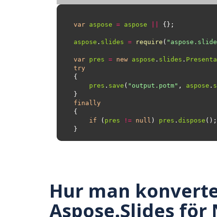
var
aspose
=
aspose
||
aspose
.
slides
=
require
(
"aspose.slide
var
pres
=
new
aspose
.
slides
.
Presenta
try
pres
.
save
(
"output.potm"
, 
aspose
.
s
finally
if
 (
pres
!=
null
) 
pres
.
dispose
Hur man konverte
Aspose.Slides för 