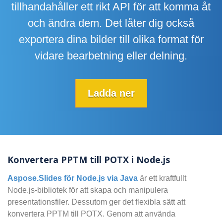
tillhandahåller ett rikt API för att komma åt
och ändra dem. Det låter dig också
exportera dina bilder till olika format för
vidare bearbetning eller delning.
Ladda ner
Konvertera PPTM till POTX i Node.js
Aspose.Slides för Node.js via Java
är ett kraftfullt
Node.js-bibliotek för att skapa och manipulera
presentationsfiler. Dessutom ger det flexibla sätt att
konvertera PPTM till POTX. Genom att använda