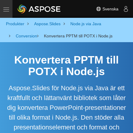
Svenska
Toggle navigation
Produkter
Aspose.Slides
Node.js via Java
Conversion
Konvertera PPTM till POTX i Node.js
Konvertera PPTM till
POTX i Node.js
Aspose.Slides för Node.js via Java är ett
kraftfullt och lättanvänt bibliotek som låter
dig konvertera PowerPoint-presentationer
till olika format i Node.js. Den stöder alla
presentationselement och format och