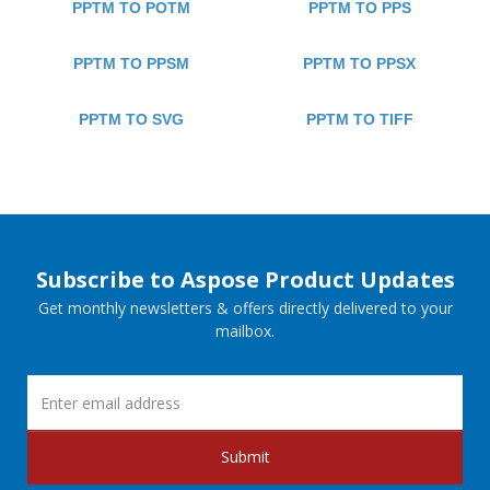
PPTM TO POTM
PPTM TO PPS
PPTM TO PPSM
PPTM TO PPSX
PPTM TO SVG
PPTM TO TIFF
Subscribe to Aspose Product Updates
Get monthly newsletters & offers directly delivered to your
mailbox.
Submit