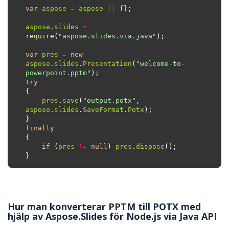
var
aspose
=
aspose
||
aspose
.
slides
=
require
(
"aspose.slides.via.java"
var
pres
=
new
aspose
.
slides
.
Presentation
(
"welcome-to-
powerpoint.pptm"
try
pres
.
save
(
"output.potx"
, 
aspose
.
slides
.
SaveFormat
.
Potx
finally
if
 (
pres
!=
null
) 
pres
.
dispose
Hur man konverterar PPTM till POTX med
hjälp av Aspose.Slides för Node.js via Java API