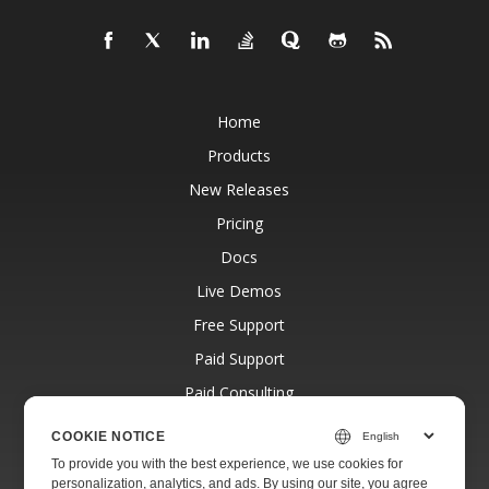
Home
Products
New Releases
Pricing
Docs
Live Demos
Free Support
Paid Support
Paid Consulting
Blog
COOKIE NOTICE
Websites
To provide you with the best experience, we use cookies for
personalization, analytics, and ads. By using our site, you agree