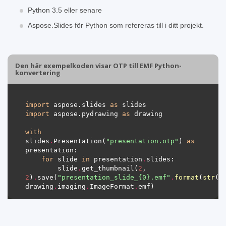
Python 3.5 eller senare
Aspose.Slides för Python som refereras till i ditt projekt.
Den här exempelkoden visar OTP till EMF Python-
konvertering
import
 aspose.slides 
as
import
 aspose.pydrawing 
as
with
slides
.
Presentation(
"presentation.otp"
) 
as
for
 slide 
in
 presentation
.
        slide
.
get_thumbnail(
2
, 
2
)
.
save(
"presentation_slide_
{0}
.emf"
.
format
(
str
(s
drawing
.
imaging
.
ImageFormat
.