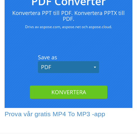
Prova vår gratis MP4 To MP3 -app