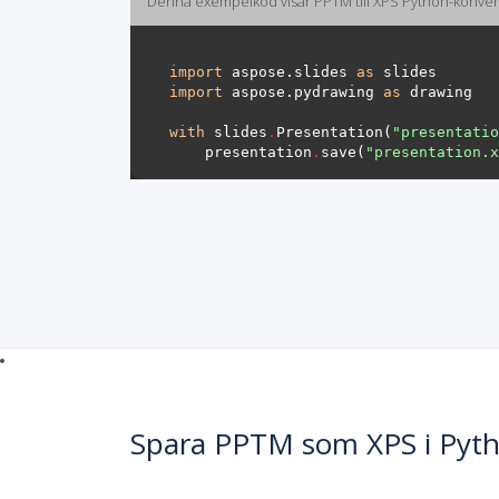
Denna exempelkod visar PPTM till XPS Python-konver
import
 aspose.slides 
as
import
 aspose.pydrawing 
as
with
 slides
.
Presentation(
"presentatio
    presentation
.
save(
"presentation.x
Spara PPTM som XPS i Pyt