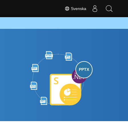
Svenska
HTML
JPG
PDF
PPTX
SVG
PPT