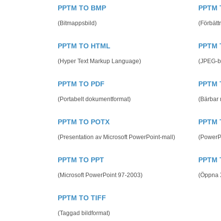
PPTM TO BMP
PPTM 
(Bitmappsbild)
(Förbätt
PPTM TO HTML
PPTM 
(Hyper Text Markup Language)
(JPEG-bi
PPTM TO PDF
PPTM 
(Portabelt dokumentformat)
(Bärbar 
PPTM TO POTX
PPTM 
(Presentation av Microsoft PowerPoint-mall)
(PowerPo
PPTM TO PPT
PPTM 
(Microsoft PowerPoint 97-2003)
(Öppna 
PPTM TO TIFF
(Taggad bildformat)