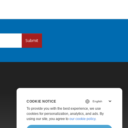
Submit
COOKIE NOTICE
Pricing
To provide you with the best experience, we use
cookies for personalization, analytics, and ads. By
Paid Support
using our site, you agree to
our cookie policy
.
About