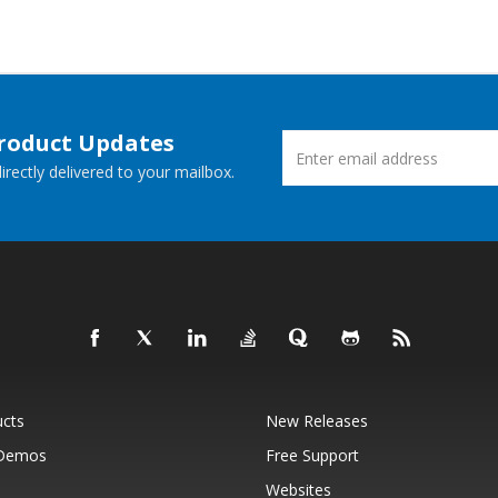
Product Updates
rectly delivered to your mailbox.
ucts
New Releases
 Demos
Free Support
Websites