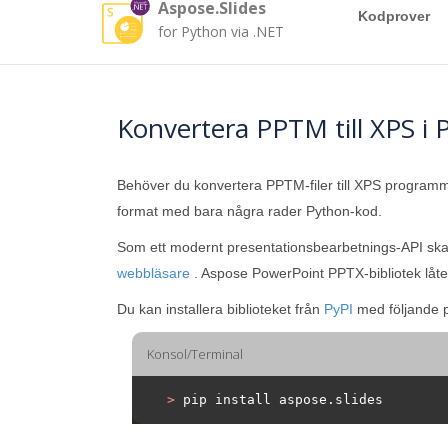
Aspose.Slides
Kodprover
for Python via .NET
Konvertera PPTM till XPS i 
Behöver du konvertera PPTM-filer till XPS progra
format med bara några rader Python-kod.
Som ett modernt presentationsbearbetnings-API skap
webbläsare
. Aspose PowerPoint PPTX-bibliotek låter
Du kan installera biblioteket från
PyPI
med följande 
Konsol/Terminal
>
 pip install aspose.slides