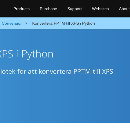
Products
Purchase
Support
Websites
About
Conversion
Konvertera PPTM till XPS i Python
XPS i Python
iotek för att konvertera PPTM till XPS