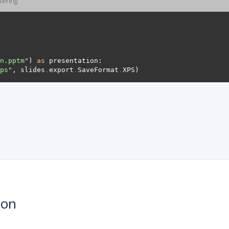
tering
n.pptm"
) 
as
ps"
, slides
.
export
.
SaveFormat
.
hon