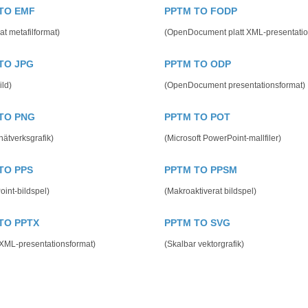
TO EMF
PPTM TO FODP
rat metafilformat)
(OpenDocument platt XML-presentatio
TO JPG
PPTM TO ODP
ld)
(OpenDocument presentationsformat)
TO PNG
PPTM TO POT
nätverksgrafik)
(Microsoft PowerPoint-mallfiler)
TO PPS
PPTM TO PPSM
int-bildspel)
(Makroaktiverat bildspel)
TO PPTX
PPTM TO SVG
XML-presentationsformat)
(Skalbar vektorgrafik)