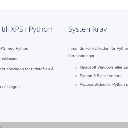
ill XPS i Python
Systemkrav
l XPS med Python.
Innan du kör källkoden för Python
förutsättningar.
onsklassen
Microsoft Windows eller L
er sökvägen för utdatafilen &
Python 3.5 eller senare
Aspose.Slides för Python som
a sökvägen