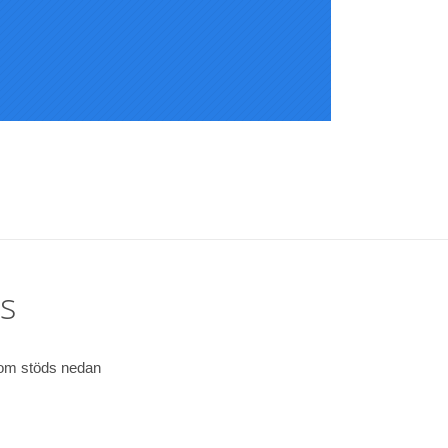
s
som stöds nedan