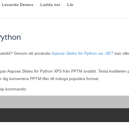
Levande Demos
Ladda ner
Lär
Python
mmatiskt? Genom att använda
Aspose.Slides för Python via .NET
kan vilk
ar Aspose.Slides för Python XPS från PPTM snabbt. Testa kvaliteten på
 dig konvertera PPTM-filer till många populära format.
pip-kommando: