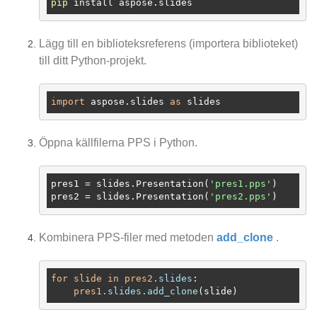
pip
Lägg till en biblioteksreferens (importera biblioteket)
till ditt Python-projekt.
import
 aspose.slides 
as
Öppna källfilerna PPS i Python.
pres1
 = slides.Presentation(
'pres1.pps'
pres2
 = slides.Presentation(
'pres2.pps'
Kombinera PPS-filer med metoden
add_clone
.
for
slide
in
pres2
.slides
:

pres1
.slides
.add_clone