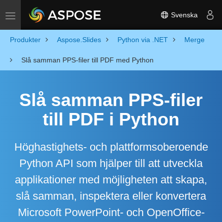
Svenska
Toggle navigation
Produkter
Aspose.Slides
Python via .NET
Merge
Slå samman PPS-filer till PDF med Python
Slå samman PPS-filer
till PDF i Python
Höghastighets- och plattformsoberoende
Python API som hjälper till att utveckla
applikationer med möjligheten att skapa,
slå samman, inspektera eller konvertera
Microsoft PowerPoint- och OpenOffice-