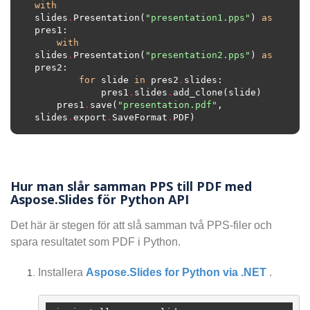
with
slides
.
Presentation(
"presentation1.pps"
) 
as
with
slides
.
Presentation(
"presentation2.pps"
) 
as
for
 slide 
in
 pres2
.
            pres1
.
slides
.
    pres1
.
save(
"presentation.pdf"
, 
slides
.
export
.
SaveFormat
.
Hur man slår samman PPS till PDF med
Aspose.Slides för Python API
Det här är stegen för att slå samman två PPS-filer och
spara resultatet som PDF i Python.
Installera
Aspose.Slides for Python via .NET
.