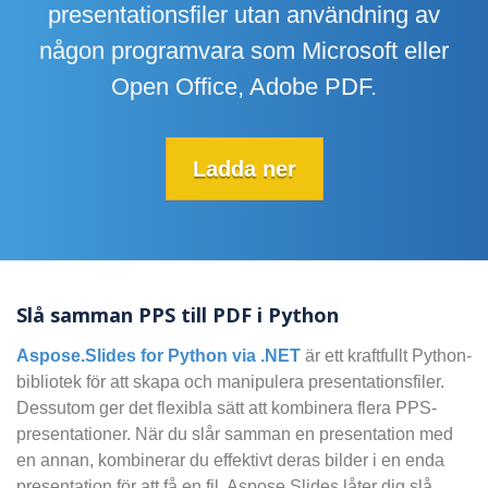
presentationsfiler utan användning av
någon programvara som Microsoft eller
Open Office, Adobe PDF.
Ladda ner
Slå samman PPS till PDF i Python
Aspose.Slides for Python via .NET
är ett kraftfullt Python-
bibliotek för att skapa och manipulera presentationsfiler.
Dessutom ger det flexibla sätt att kombinera flera PPS-
presentationer. När du slår samman en presentation med
en annan, kombinerar du effektivt deras bilder i en enda
presentation för att få en fil. Aspose.Slides låter dig slå