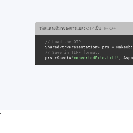
รหัสแหล่งที่มาของการแปลง OTP เป็น TIFF C++
// Load the OTP.
SharedPtr<Presentation> prs = MakeObj
// Save in TIFF format.
prs->Save(u
"convertedFile.tiff"