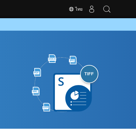
ไทย
DOCX
JPG
PDF
TIFF
XML
OTP