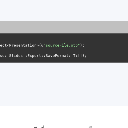
ect<Presentation>(u
"sourceFile.otp"