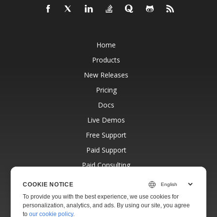
Home
Products
New Releases
Pricing
Docs
Live Demos
Free Support
Paid Support
Paid Consulting
Blog
COOKIE NOTICE
Websites
To provide you with the best experience, we use cookies for
personalization, analytics, and ads. By using our site, you agree
About
to
our cookie policy
.