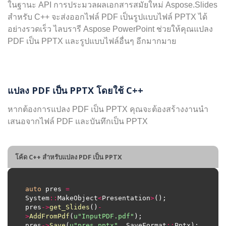
ในฐานะ API การประมวลผลเอกสารสมัยใหม่ Aspose.Slides
สำหรับ C++ จะส่งออกไฟล์ PDF เป็นรูปแบบไฟล์ PPTX ได้
อย่างรวดเร็ว ไลบรารี Aspose PowerPoint ช่วยให้คุณแปลง
PDF เป็น PPTX และรูปแบบไฟล์อื่นๆ อีกมากมาย
แปลง PDF เป็น PPTX โดยใช้ C++
หากต้องการแปลง PDF เป็น PPTX คุณจะต้องสร้างงานนำ
เสนอจากไฟล์ PDF และบันทึกเป็น PPTX
โค้ด C++ สำหรับแปลง PDF เป็น PPTX
auto
 pres 
=
System
::
MakeObject
<
Presentation
>
pres
->
get_Slides
()
-
>
AddFromPdf
(
u
"InputPDF.pdf"
pres
->
Save
(
u
"pres.pptx"
, SaveFormat
::