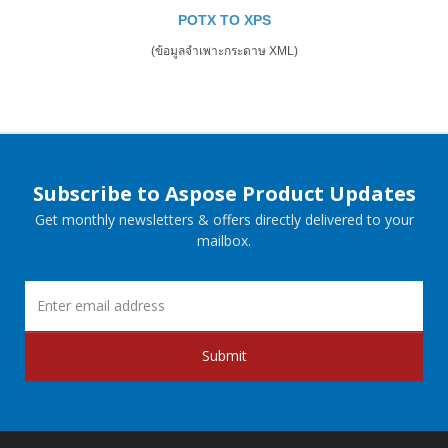
POTX TO XPS
(ข้อมูลจำเพาะกระดาษ XML)
Subscribe to Aspose Product Updates
Get monthly newsletters & offers directly delivered to your
mailbox.
Submit